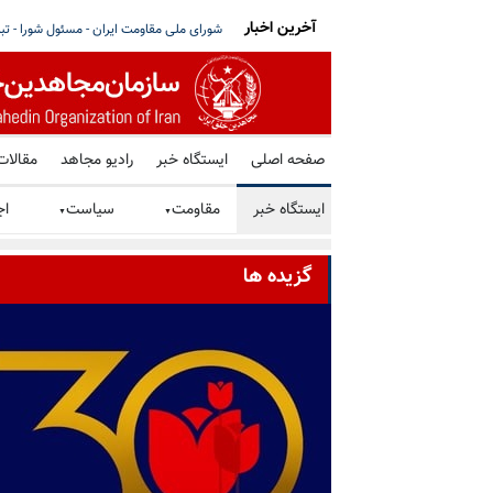
آخرین اخبار
رگها بر سر مذاکره با آمریکا - قسمت اول مصاحبه
مای ساتو خواستار توقف فوری همه اعدامها د
صفحه اصلی
ایستگاه خبر
رادیو مجاهد
مقالات
ایستگاه خبر
مقاومت
سیاست
اج
▼
▼
گزیده ها