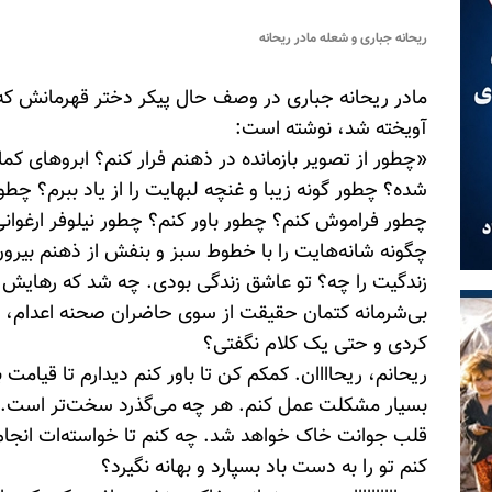
ریحانه جباری و شعله مادر ریحانه
مادر ریحانه جباری در وصف حال پیکر دختر قهرمانش که
آویخته شد، نوشته است:
«چطور از تصویر بازمانده در ذهنم فرار کنم؟ ابروهای کم
شده؟ چطور گونه زیبا و غنچه لبهایت را از یاد ببرم؟ چطور
چطور فراموش کنم؟ چطور باور کنم؟ چطور نیلوفر ارغوانی
چگونه شانه‌هایت را با خطوط سبز و بنفش از ذهنم بیرو
زندگیت را چه؟ تو عاشق زندگی بودی. چه شد که رهایش 
بی‌شرمانه کتمان حقیقت از سوی حاضران صحنه اعدام، ف
کردی و حتی یک کلام نگفتی؟
ریحانم، ریحاااان. کمکم کن تا باور کنم دیدارم تا قیامت 
بسیار مشکلت عمل کنم. هر چه می‌گذرد سخت‌تر است. ا
قلب جوانت خاک خواهد شد. چه کنم تا خواسته‌ات انجام 
کنم تو را به دست باد بسپارد و بهانه نگیرد؟