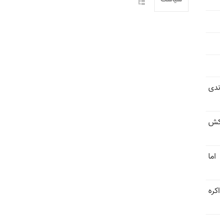
سیاست
ندی
کش
اما
کره