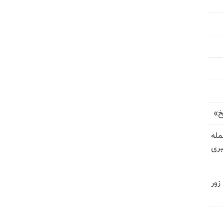
خ»
رای حمله
بری
زور