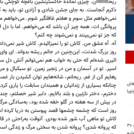
ریحاااااااااان. چیزی نمانده خاکسترنشین باغچه کوچکی
ذکرم آنجاست. به جای جشن شادی و آزادی تو، باید به ک
نمی‌خواهم مثل سوم و هفتم غافلگیر شوم. می‌خواهم 
پروانگی ات، همه چیز آن باشد که می‌خواهم. اما با دل 
که جز تو نمی‌بینند و نمی‌شوند چه کنم؟
آه. آه عشق من. کاش تو را نمیزائیدم. کاش شیر نمی‌داد
روز بزرگ شدنت، این‌چنین در جانم ریشه بدواند. ای وای
اثیری شده‌ام که حتی به خواب هم نمی‌توانم آتش دل سو
اسیر. تو در آسمان و من در زنجیر زمین. تو سبکبال و 
رهایم کن از غم. ریحانم، شانه‌هایم توان کشیدن بار غمت را
های
چنانکه بسیاری از زندانیان و همبندان سابقت را یاری کرد
ویا
دخترم، دختر نازنین و بلند بالایم. دلبر شیر خصلتم، چن
در بیش از سه هفته در گلو خفه شده بود، به‌سادگی مرگ
روز است که چشمه چشمها قصد پیوستن به دریا کرده ا
کاش تو ماهی آب شور شده بودی. آنوقت به‌راحتی در قا
شورای ملی مقاومت ایران - مسئول شورا - تبریک ۳۰
که پروانه شدی؟ پروانه شدن به سختی مرگ و زندگی است
لیه