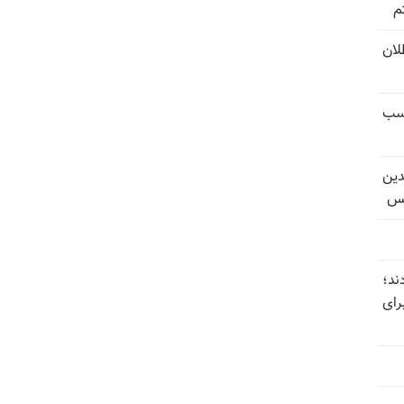
م
تل‌عام ۱۳۶۷؛ بطلان
کسب
دین
یس
ند؛
رای