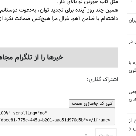
مثل تاب خوردن تو بالای دار.
همین چند روز آینده برای تجدید توان، به‌دعوت دوستا
داشته‌ام با ضامن آهو. غزال مرا هیچ‌کس ضمانت نکرد از
ران
 در
خبرها را از تلگرام مجاه
 با
گوی
اشتراک گذاری:
ومی
های
کپی کد جاسازی صفحه
100%" scrolling="no"
 از
fdbee81-775c-445a-b201-aaa51d976d5b"></iframe>
ی و