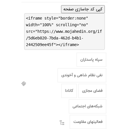
کپی کد جاسازی صفحه
<iframe style="border:none"
width="100%" scrolling="no"
src="https://www.mojahedin.org/if
/5d6eb020-7bda-462d-b4b1-
2442509ee45f"></iframe>
سپاه پاسداران
نفی نظام شاهی و آخوندی
فضای مجازی
کانادا
شبکه‌های اجتماعی
فعالیتهای مقاومت