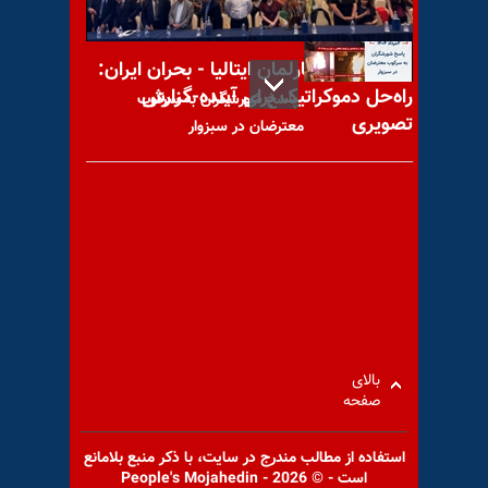
کنفرانس در پارلمان ایتالیا - بحران ایران:
راه‌حل دموکراتیک برای آینده-گزارش
پاسخ شورشگران به سرکوب
تصویری
معترضان در سبزوار
پزشکیان؛ مرگ اخلاق و شرم
آرزوهای ایرانی (۲)
بالای
صفحه
استفاده از مطالب مندرج در سايت، با ذكر منبع بلامانع
است - © 2026 - People's Mojahedin