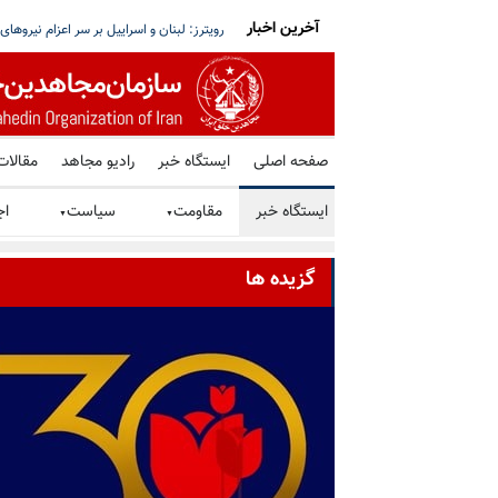
آخرین اخبار
جاودانگی و درگذشت مجاهد والا حسین شریعتی
رویترز: سنای آمریکا طرح تحریم روسیه و رژی
صفحه اصلی
ایستگاه خبر
رادیو مجاهد
مقالات
ایستگاه خبر
مقاومت
سیاست
اج
▼
▼
گزیده ها