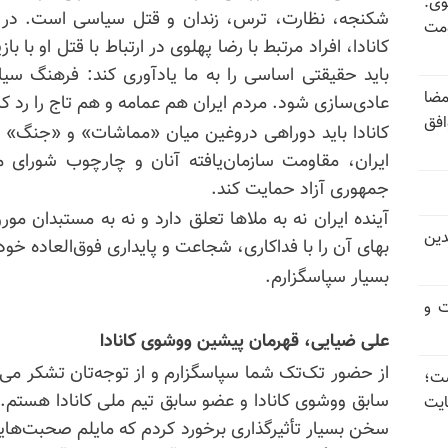
وی:
شکنجه، نظارت، ترس، زندان و قتل سیاسی است. در پ
ومت
کانادا، افراد مرتبط با رضا پهلوی در ارتباط با قتل او با
باز
باید حقیقتی اساسی را به ما یادآوری کند: فرهنگ سیاس
مضا
عادی‌سازی شود. مردم ایران هم عمامه و هم تاج را رد کرد
افق
کانادا باید دوراهی دروغین میان «مماشات» و «جنگ» را
ایران، مقاومت سازمان‌یافته آنان و چارچوب شورای 
جمهوری آزاد حمایت کند.
آینده ایران نه به
ملاها
تعلق دارد و نه به مستبدان مورو
دین
بهای آن را با فداکاری، شجاعت و پایداری فوق‌العاده خود پ
بسیار سپاسگزارم.
ت و
علی ضیایی، قهرمان پیشین
ووشوی
کانادا
از حضور تک‌تک شما سپاسگزارم و از توجه‌تان تشکر می
 گذاشت؛
سابق
ووشوی
کانادا و عضو سابق تیم ملی کانادا هستم.
یت
سخن بسیار تأثیرگذاری برخورد کردم که مایلم صحبت‌هایم ر