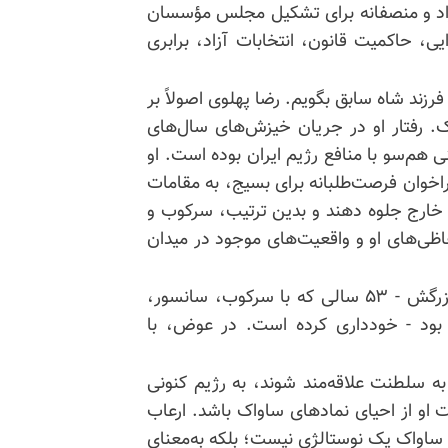
آزاد و منصفانه برای تشکیل مجلس مؤسسان
 بر تکثرگرایی، حاکمیت قانون، انتخابات آزاد، برابری
فرزند شاه سابق بگویم. رضا پهلوی اصولاً بر
ک. رفتار او در جریان خیزش‌های سال‌های
عینی هم‌سو با منافع رژیم ایران بوده است. او
ر ژانویه ۲۰۲۶، برخلاف یک فراخوان فرصت‌طلبانه برای بسیج، به مقامات
خارج جلوه دهند و بدین ترتیب، سرکوب و
اظی‌های او و واقعیت‌های موجود در میدان
او هم‌چنین از فاصله گرفتن از میراث تاریک پدر و پدربزرگش - ۵۳ سالی که با سرکوب، سانسور،
بود - خودداری کرده است. در عوض، با
به سلطنت علاقه‌مند شوند، به رژیم کنونی
 او از احیای نمادهای ساواک باشد. ارعاب
 ساواک یک نوستالژی نیست؛ بلکه به‌معنای