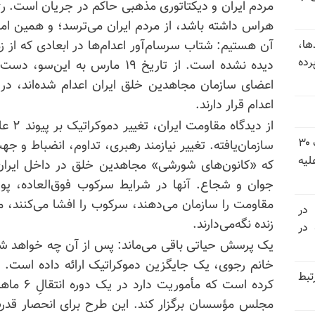
مردم ایران و دیکتاتوری مذهبی حاکم در جریان است. رژی
هراس داشته باشد، از مردم ایران می‌ترسد؛ و همین ا
ها،
رده
اعدام قرار دارند.
از دید
شورای ملی مقاومت ایران - مسئول شورا - تبریک ۳۰
سازمان‌یافته. تغییر نیازمند رهبری، تداوم، انضباط و
لیه
که «کانون‌های شورشی» مجاهدین خلق در داخل ایران ای
جوان و شجاع. آنها در شرایط سرکوب فوق‌العاده، پویا
مقاومت را سازمان می‌دهند، سرکوب را افشا می‌کنند، م
 در
زنده نگه‌می‌دارند.
سالگرد قتل‌عام ۳۰ هزار لاله‌های بهمن ۵۷ در
یک پرسش حیاتی باقی می‌ماند: پس از آن چه خواهد ش
خانم رجوی، یک جایگزین دموکراتیک ارائه داده است. 
تبط
کرده است ک
مجلس مؤسسان برگزار کند. این طرح برای انحصار قدر