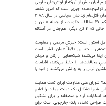
م ایران بیش از آن‌که از ارتش‌های خارجی
مر توضیح‌دهنده چیزی است که امروز شاهد
آن هستیم: شتاب سرسام‌آور اعدام‌ها در ابعادی که از زمان قتل‌عام زندانیان سیاسی در سال ۱۹۸۸
دیده نشده است. از تاریخ ۱۹ مارس به این‌سو، دست‌کم ۳۰ مخالف حکومت، از جمله ۸ تن از
اعضای سازمان مجاهدین خلق ایران اعدام شده‌اند، در حالی که ۱۱ تن دیگر، هم‌چنان در آستانه
گاه مقاومت ایران، تغییر دموکراتیک بر پیوند ۲ عامل استوار است: خیزش مردمی و مقاومت
 جهت‌دهی است. این دقیقاً همان نقشی است
فا می‌کنند؛ شبکه‌هایی از زنان و مردان
ییِ مخالفت‌ها را حفظ می‌کنند، اقدامات
اشین ترس را به چالش می‌کشند و امید را
د؟ شورای ملی مقاومت ایران تحت هدایت
این شورا تشکیل یک دولت موقت را اعلام
ه مأموریت دارد در یک دوره انتقالِ ۶ ماهه‌، انتخابات آزاد و منصفانه را برای تشکیل
ت طراحی نشده، بلکه چارچوبی است برای