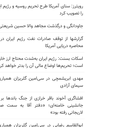
رویترز: سنای آمریکا طرح تحریم روسیه و رژیم ای
را تصویب کرد
جاودانگی و درگذشت مجاهد والا حسین شریعتی
گزارشها از توقف صادرات نفت رژیم ایران در
محاصره دریایی آمریکا
اسکات بسنت: رژیم ایران به‌شدت محتاج ارز خا
است؛ تحریم‌ها اوضاع مالی آن را بدتر خواهد کر
مهدی ابریشمچی در سی‌امین گلریزان همیاری
سیمای آزادی
افشاگری آخوند باقر خرازی از جنگ باندها بر
جانشینی خامنه‌ای؛ «دفتر آقا به سمت صا
لاریجانی رفته بود»
ابوالقاسم رضایی در سی‌امین گلریزان همیاری