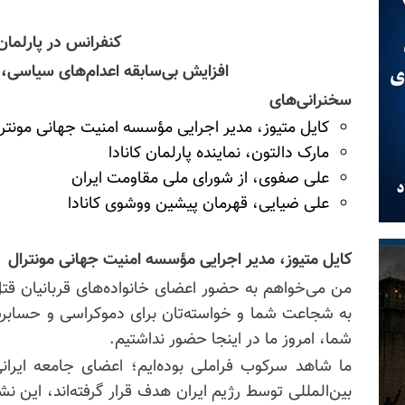
کنفرانس در پارلمان 
افزایش بی‌سابقه اعدام‌های سیاسی، 
سخنرانی‌های
کایل
متیوز،
مدیر اجرایی مؤسسه امنیت جهانی مونترا
مارک دالتون، نماینده پارلمان کانادا
علی صفوی،
از شورای
ملی مقاومت ایران
علی ضیایی، قهرمان پیشین
ووشوی
کانادا
کایل متیوز، مدیر اجرایی مؤسسه امنیت جهانی مونترال
به شجاعت شما و خواسته‌تان برای دموکراسی و حسابرس
شما، امروز ما در اینجا حضور نداشتیم.
ما شاهد سرکوب فراملی بوده‌ایم؛ اعضای جامعه ایران
بین‌المللی توسط رژیم ایران هدف قرار گرفته‌اند، این نش