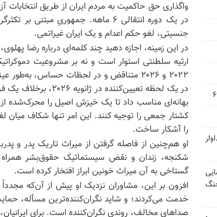
واگذاری حق حاکمیت به مردم ایران از طریق انتخابات 
در یک دوره انتقالی ۶ ماهه. جمهوریِ مبتنی
جنسیتی، لغو حکم اعدام و یک ایران غیراتمی.
در این زمینه، اجازه دهید چند کلمه‌ای درباره رضا پهلوی، 
ارثیه سلطنتی استوار است و نه بر مشروعیت دموکراتی
۲۰۲۲ و ۲۰۲۶ متناقض و در لحظات حساس، به‌طور 
در یک لحظه تعیین‌کننده د
بهانه‌‌ای مناسب داد تا یک خیزش اصیل را
محرک‌شده
از 
کشتار جمعی را توجیه کنند. این امر تنها شکاف میان لف
را آشکار ساخت.
وار
شکنجه، زندان و نقض سیستماتیک حقوق‌بشر همراه 
گستاخی به آن میراث خونین ابراز افتخار کرده است.
ایی
جنگ
افزون بر این، مشاوران نزدیک او پیش از آن‌که مجدداً 
خدمت می‌کردند؛ و شاید نگران‌کننده‌ترین مسأله، حمایت
صداهای مخالف، روندی نگران‌کننده است. برای ایرانیان،