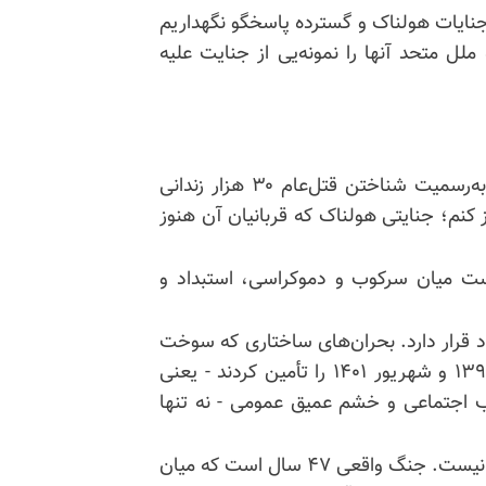
ین جنایات هولناک و گسترده پاسخگو نگهداریم
لل متحد آنها را نمونه‌یی از جنایت علیه
اجازه دهید در ابتدا مراتب قدردانی صمیمانه خود را از به‌رسمیت شناختن قتل‌عام ۳۰ هزار زندانی
 (۱۳۶۷) توسط کانادا ابراز کنم؛ جنایتی هولناک که قربانیان آن هنوز
است میان سرکوب و دموکراسی، استبداد و
 قرار دارد. بحران‌های ساختاری که سوخت
خیزش‌های سراسری دی‌ماه ۱۳۹۶ دی‌ماه ۱۳۹۷ آبان ۱۳۹۸ و شهریور ۱۴۰۱ را تأمین کردند - یعنی
 اجتماعی و خشم عمیق عمومی - نه تنها
جنگ واقعی در ایران میان این رژیم و قدرت‌های خارجی نیست. جنگ واقعی ۴۷ سال است که میان