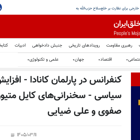
م ایران را تصویب کرد
رهبری مقاومت
رویدادهای تاریخی
جنبش دادخواهی
ادبیات
کتابخ
تماعی
اقتصاد
جهان
علمی و تکنولوژی
▼
▼
▼
▼
کنفرانس در پارلمان کانادا - افزای
سیاسی - سخنرانی‌های کایل متیوز
صفوی و علی ضیایی
1405/03/11