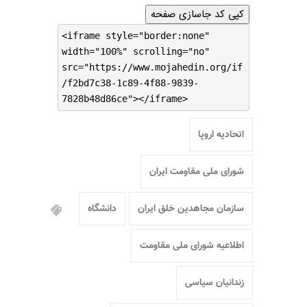
کپی کد جاسازی صفحه
<iframe style="border:none"
width="100%" scrolling="no"
src="https://www.mojahedin.org/if
/f2bd7c38-1c89-4f88-9839-
7828b48d86ce"></iframe>
اتحادیه اروپا
شورای ملی مقاومت ایران
سازمان مجاهدین خلق ایران
دانشگاه
اطلاعیه شورای ملی مقاومت
زندانیان سیاسی