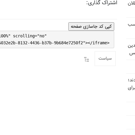
اشتراک گذاری:
تل‌عام ۱۳۶۷؛ بطلان
کسب
کپی کد جاسازی صفحه
100%" scrolling="no"
6032e2b-8132-4436-b37b-9b684e7250f2"></iframe>
دین
یس
سیاست
ند؛
رای