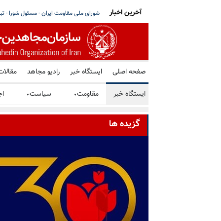
آخرین اخبار
رگها بر سر مذاکره با آمریکا - قسمت اول مصاحبه
مای ساتو خواستار توقف فوری همه اعدامها د
صفحه اصلی
ایستگاه خبر
رادیو مجاهد
مقالات
ایستگاه خبر
مقاومت
سیاست
اج
▼
▼
گزیده ها