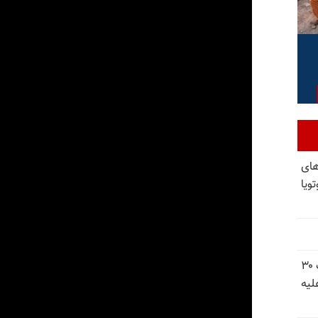
های
ویا
شورای ملی مقاومت ایران - مسئول شورا - تبریک ۳۰
لیه