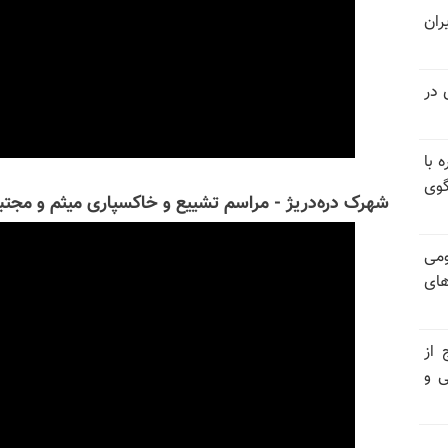
ران
 در
 با
گوی
شهرک دره‌دریژ - مراسم تشییع و خاکسپاری ميثم و مجت
ومی
های
 از
ی و