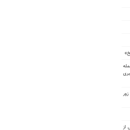
خ»
رای حمله
بری
زور
نیتی از