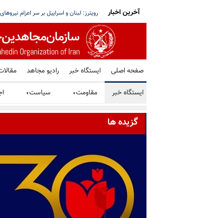
آخرین اخبار
جاودانگی و درگذشت مجاهد والا حسین شریعتی
رویترز: سنای آمریکا طرح تحریم روسیه و رژی
صفحه اصلی
ایستگاه خبر
رادیو مجاهد
مقالات
ایستگاه خبر
مقاومت
سیاست
اج
▼
▼
گزیده ها