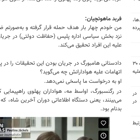
فربد ماهوتچیان:
ها،
من خودم چهار بار هدف حمله قرار گرفته و به‌صورتم ضربه
رده
نزد بخش سیاسی اداره پلیس (حفاظت دولتی) در جر
علیه این افراد تحقیق می‌کند.
دادستانی هامبورگ در جریان بودن این تحقیقات را در پ
شورای ملی مقاومت ایران - مسئول شورا - تبریک ۳۰
لیه
اتهامات علیه هوادارانش چه می‌گوید؟
او به درخواست ما پاسخی نمی‌دهد.
در رگنسبورگ، اواسط مه، هواداران پهلوی راهپیمایی
 در
می‌بینند، یعنی دستگاه اطلاعاتی دوران آخرین شاه، 
سالگرد قتل‌عام ۳۰ هزار لاله‌های بهمن ۵۷ در
بدنام بود.
تبط