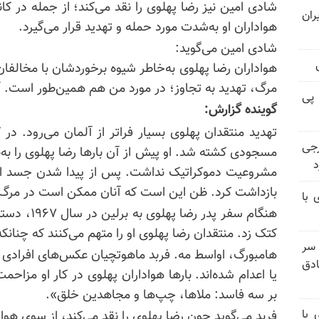
شادی امین نیز رضا پهلوی را نقد می‌کند؛ از جمله در ک
ران
هواداران او به‌شدت مورد حمله و تهدید قرار می‌گیرد.
شادی امین می‌گوید:
هواداران رضا پهلوی به‌خاطر شیوه برخوردشان با مخالفان
مرگ، تهدید به تجاوز؛ در مورد من هم همین‌طور است. آنها
 پی
گوینده گزارش:
تهدید منتقدان پهلوی بسیار فراتر از آلمان می‌رود. در
رجی
مسجودی کشته شد. او پیش از آن بارها رضا پهلوی را به‌طو
د
مشروعیت دموکراتیک نداشت. پس از پیدا شدن جسد او، پ
بازداشت کرد. ظن این است که آنان ممکن است در مرگ
 با
هنگام سفر پد
کتک زد. منتقدان رضا پهلوی او را متهم می‌کنند که چنانکه
 سر
هامبورگ، اواسط مه.
فربد
ماهوتچیان عکس‌های افرادی را
دق
یا اعدام شده‌اند. بارها هواداران پهلوی در کار او مزاح
بر سه فاسد: ملاها، چپ‌ها و مجاهدین خلق».
 با
فربد می‌گوید چون رضا پهلوی را نقد می‌کند، از سوی هوادا