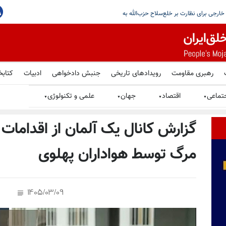
م ایران را تصویب کرد
رهبری مقاومت
رویدادهای تاریخی
جنبش دادخواهی
ادبیات
کتابخ
تماعی
اقتصاد
جهان
علمی و تکنولوژی
▼
▼
▼
▼
گزارش کانال یک آلمان از اقدامات
مرگ توسط هواداران پهلوی
1405/03/09