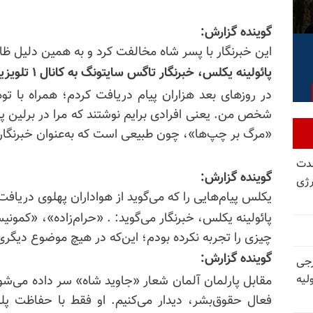
گوینده گزارش:
این خبرنگار با پسر شاه مخالفت کرد و به همین دلیل ظا
پائولینه یکلس، خبرنگار تاگس سایتونگ به کانال ۱ تلویزیون آلمان می‌گوید:
در روزهای بعد هزاران پیام دریافت کردم؛ همراه با تو
شخص من. یعنی افرادی برایم نوشتند که مرا در برلین پی
«مرگ بر چپ‌ها»، چون طبیعی است که به‌عنوان خبرنگار 
شدت
گوینده گزارش:
رژی
یکلس پیام‌هایی را که می‌گوید از هواداران پهلوی دریافت
پائولینه یکلس، خبرنگار می‌گوید: . «حرام‌زاده»، «کم
چیزی را تجربه نکرده بودم؛ این‌که در هیچ موضوع دیگری ا
گوینده گزارش:
رجی
لیه
مقابل پارلمان آلمان شعار «جاوید شاه» سر داده می‌شو
فعال حقوق‌بشر، دیدار می‌کنیم. او فقط با حفاظت پل