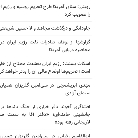
رویترز: سنای آمریکا طرح تحریم روسیه و رژیم ای
را تصویب کرد
جاودانگی و درگذشت مجاهد والا حسین شریعتی
گزارشها از توقف صادرات نفت رژیم ایران در
محاصره دریایی آمریکا
اسکات بسنت: رژیم ایران به‌شدت محتاج ارز خا
است؛ تحریم‌ها اوضاع مالی آن را بدتر خواهد کر
مهدی ابریشمچی در سی‌امین گلریزان همیاری
سیمای آزادی
افشاگری آخوند باقر خرازی از جنگ باندها بر
جانشینی خامنه‌ای؛ «دفتر آقا به سمت صا
لاریجانی رفته بود»
ابوالقاسم رضایی در سی‌امین گلریزان همیاری