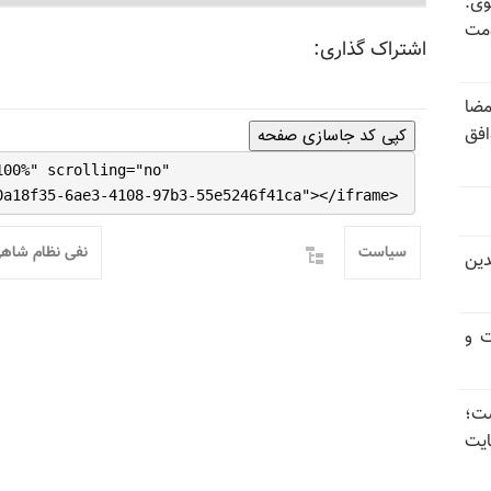
وی:
ومت
اشتراک گذاری:
مضا
افق
کپی کد جاسازی صفحه
100%" scrolling="no"
0a18f35-6ae3-4108-97b3-55e5246f41ca"></iframe>
سیاست
نفی نظام شاهی
دین
ت و
 گذاشت؛
یت