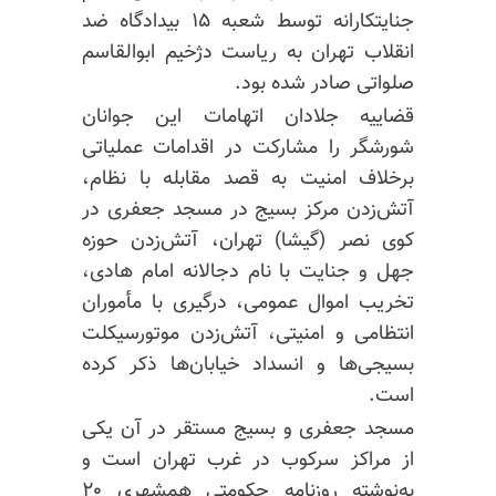
جنایتکارانه توسط شعبه ۱۵ بیدادگاه ضد
انقلاب تهران به ریاست دژخیم ابوالقاسم
صلواتی صادر شده بود.
قضاییه جلادان اتهامات این جوانان
شورشگر را مشارکت در اقدامات عملیاتی
برخلاف امنیت به قصد مقابله با نظام،
آتش‌زدن مرکز بسیج در مسجد جعفری در
کوی نصر (گیشا) تهران، آتش‌زدن حوزه
جهل و جنایت با نام دجالانه امام هادی،
تخریب اموال عمومی، درگیری با مأموران
انتظامی و امنیتی، آتش‌زدن موتورسیکلت
بسیجی‌ها و انسداد خیابان‌ها ذکر کرده
است.
مسجد جعفری و بسیج مستقر در آن یکی
از مراکز سرکوب در غرب تهران است و
به‌نوشته روزنامه حکومتی همشهری ۲۰