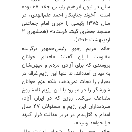
سال در تیول ابراهیم رئیسی جلاد ۶۷ بوده
است. آخوند جنایتکار احمد علم‌الهدی، در
سال ۱۳۷۵ رئیسی را «برای امام جماعتی
مسجد جعفری گیشا فرستاد» (همشهری ۲
اردیبهشت ۱۴۰۴).
خانم مریم رجوی رئیس‌جمهور برگزیده
مقاومت ایران گفت: «اعدام جوانان
برومندی که برای آزادی مردم و میهن‌شان
به میدان آمده‌اند، نه تنها این رژیم غرقه در
بحران را نجات نمی‌دهد، بلکه عزم جوانان
شورشگر را در مبارزه با این رژیم نامشروع
مضاعف می‌کند. روزی که در ایران آزاد،
سردمداران این رژیم و مسئولان ۴۷ سال
اعدام و قتل‌عام در برابر عدالت قرار گیرند
فرا خواهد رسید».
خانم رجوی بار دیگر شورای امنیت ملل