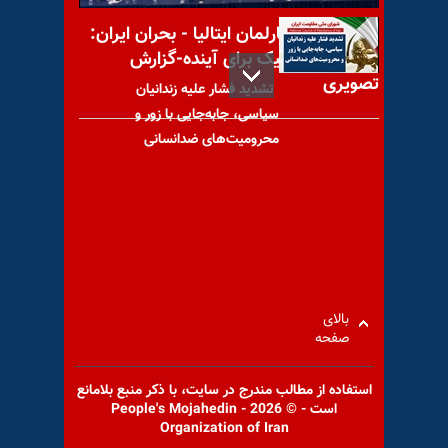
کنفرانس در پارلمان ایتالیا - بحران ایران:
راه‌حل دموکراتیک برای آینده-گزارش
تصویری
تشدید فشار علیه زندانیان
سیاسی، جابه‌جایی با زور و
محرومیت‌های ضدانسانی
افزایش ۱۰۰ درصدی قیمت
مصالح ساختمانی در ایران؛ رکود
شدید در ساخت‌وساز
بالای
صفحه
استفاده از مطالب مندرج در سايت، با ذكر منبع بلامانع
است - © 2026 - People's Mojahedin
قبض آب و برق خرداد و تیر
Organization of Iran
بیش از ۳۰۰درصد افزایش یافته