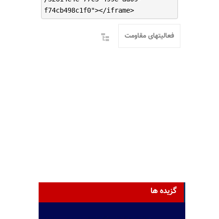
f74cb498c1f0"></iframe>
فعالیتهای مقاومت
گزیده ها