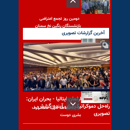
دومین روز تجمع اعتراضی
بازنشستگان رنگین نخ سمنان
آخرین گزارشات تصویری
حمایت انگلستان از ضربات
هوایی آمریکا علیه شبه‌نظامیان
رژیم ایران در سوریه
کنفرانس در پارلمان ایتالیا - بحران ایران:
راه‌حل دموکراتیک برای آینده-گزارش
با یاد مجاهد شهید احمد رئوف
تصویری
بشری دوست