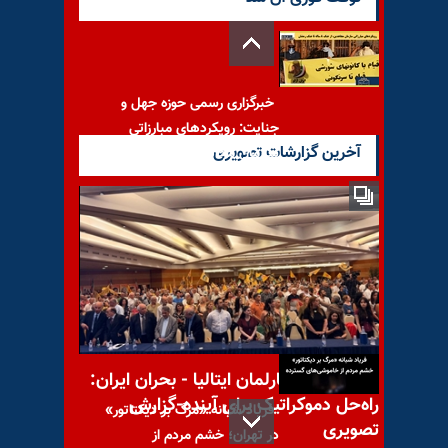
خبرگزاری رسمی حوزه جهل و
جنایت: رویکردهای مبارزاتی
آخرین گزارشات تصویری
سازمان مجاهدین از جنگ
حمله مجدد به تأسیسات
هسته‌یی نطنز
کنفرانس در پارلمان ایتالیا - بحران ایران:
راه‌حل دموکراتیک برای آینده-گزارش
فریاد شبانه «مرگ بر دیکتاتور»
تصویری
در تهران؛ خشم مردم از