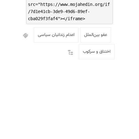
src="https://www.mojahedin.org/if
/7d1e41cb-3de9-49d6-89ef-
cba029f3faf4"></iframe>
عفو بین‌الملل
اعدام زندانیان سیاسی
اختناق و سرکوب