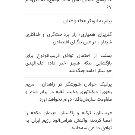
۶۰ پاسخ آتشین نسل «سر موضع» به قتل‌عام
۶۷
پیام به ابوبکر ۱۶۰۰ زاهدان
گلریزان همیاری؛ راز پرداخت‌گری و فداکاری
شیداوار در عین تنگنای اقتصادی
بسنت از احتمال توافق قریب‌الوقوع برای
بازگشایی تنگه هرمز خبر داد؛ علم‌الهدی
خواستار ادامه جنگ شد
پراتیک جوانان شورشگر در زاهدان - مریم
رجوی: دیکتاتوری ولایت فقیه در برابر قیام و
مقاومت سازمان‌یافته دوام نخواهد آورد
عربستان، ترکیه و پاکستان «پیمان مکه» را
امضا کردند؛ واکنش هراس‌آلود رژیم ایران به
توافق دفاعی سه‌جانبه