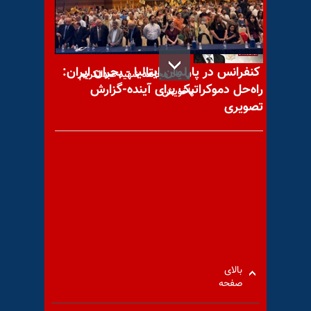
کنفرانس در پارلمان ایتالیا - بحران ایران:
با یاد مجاهد شهید عبدالکریم
راه‌حل دموکراتیک برای آینده-گزارش
باخویش
تصویری
دیدگاه مریم رجوی- ایستادگی
زنان
«من عضوی از خانوادهٔ بزرگ
بالای
صفحه
مقاومت ایران هستم»