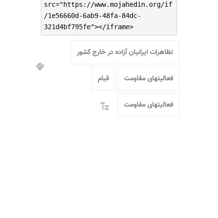
src="https://www.mojahedin.org/if
/1e56660d-6ab9-48fa-84dc-
321d4bf795fe"></iframe>
تظاهرات ایرانیان آزاده در خارج کشور
فعالیتهای مقاومت
قیام
فعالیتهای مقاومت