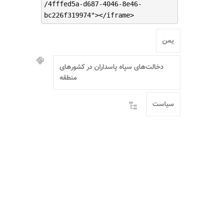
/4fffed5a-d687-4046-8e46-
bc226f319974"></iframe>
یمن
دخالت‌های سپاه پاسداران در کشورهای
منطقه
سیاست