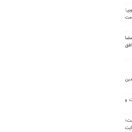
وی:
ومت
مضا
افق
دین
ت و
 گذاشت؛
یت