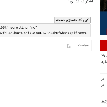
اشتراک گذاری:
کپی کد جاسازی صفحه
100%" scrolling="no"
32fd64c-bac9-4ef7-a3a0-673b24b0f6b8"></iframe>
سیاست
شورای ملی مقاومت ایران - مسئول شورا - تبریک ۳۰
لیه
 در
سالگرد قتل‌عام ۳۰ هزار لاله‌های بهمن ۵۷ در
تبط