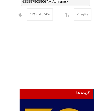
625897905906"></iframe>
مقاومت
۳۰خرداد ۱۳۶۰
گزیده ها