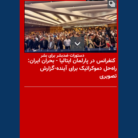
می‌نخسبد خون من در رگ
مجنون من
دستورات ضدبشر برای بشر
کنفرانس در پارلمان ایتالیا - بحران ایران:
راه‌حل دموکراتیک برای آینده-گزارش
تصویری
لوایح اف.ای.تی.اف در مجلس
ارتجاع
تورم؛ رقابت بنگاههای حکومتی