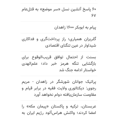
۶۰ پاسخ آتشین نسل «سر موضع» به قتل‌عام
۶۷
پیام به ابوبکر ۱۶۰۰ زاهدان
گلریزان همیاری؛ راز پرداخت‌گری و فداکاری
شیداوار در عین تنگنای اقتصادی
بسنت از احتمال توافق قریب‌الوقوع برای
بازگشایی تنگه هرمز خبر داد؛ علم‌الهدی
خواستار ادامه جنگ شد
پراتیک جوانان شورشگر در زاهدان - مریم
رجوی: دیکتاتوری ولایت فقیه در برابر قیام و
مقاومت سازمان‌یافته دوام نخواهد آورد
عربستان، ترکیه و پاکستان «پیمان مکه» را
امضا کردند؛ واکنش هراس‌آلود رژیم ایران به