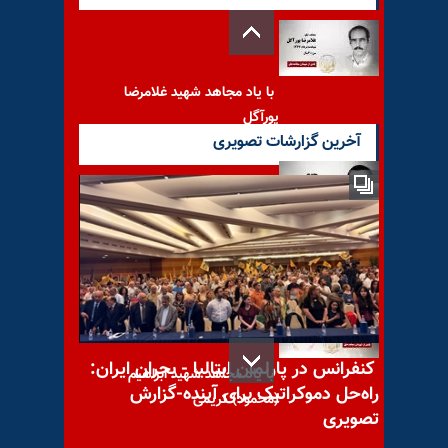
با یاد مجاهد شهید غلامرضا
پورآگل
آخرین گزارشات تصویری
با یاد مجاهد شهید احمد
(عبدالله) کلاهدوز
کنفرانس در پارلمان ایتالیا - بحران ایران:
با یاد مجاهد شهید ابراهیم
راه‌حل دموکراتیک برای آینده-گزارش
(محمود) کریمی
تصویری