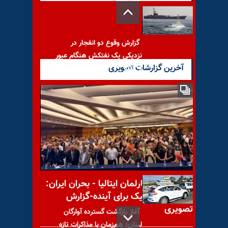
گزارش وقوع دو انفجار در
نزدیکی یک نفتکش هنگام عبور
آخرین گزارشات تصویری
از تنگه
کارشناسان سازمان ملل:
سرکوب اقلیت‌های قومی در ایران
تشدید شده؛ خواستار توقف
کنفرانس در پارلمان ایتالیا - بحران ایران:
راه‌حل دموکراتیک برای آینده-گزارش
تصویری
آغاز بازگشت گسترده آوارگان
لبنان؛ هم‌زمان با مذاکرات تازه