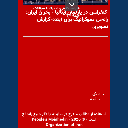
مختصات و نقشه‌مسیر رژیم در
شرایط کنونی-همراه با سؤالات
کنفرانس در پارلمان ایتالیا - بحران ایران:
شما- ۲۴۰
راه‌حل دموکراتیک برای آینده-گزارش
تصویری
گرانی نان و اعتراضات اجتماعی
-همراه با سؤالات شما ۲۰۹
سازمان ملل: بیش از
بالای
۳۰۶۰۰۰غیرنظامی طی ۱۰سال در
صفحه
درگیریهای سوریه کشته شده‌اند
استفاده از مطالب مندرج در سايت، با ذكر منبع بلامانع
است - © 2026 - People's Mojahedin
Organization of Iran