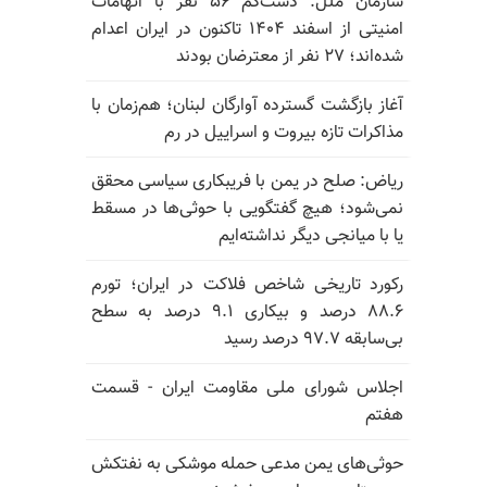
سازمان ملل: دست‌کم ۵۶ نفر با اتهامات
امنیتی از اسفند ۱۴۰۴ تاکنون در ایران اعدام
شده‌اند؛ ۲۷ نفر از معترضان بودند
آغاز بازگشت گسترده آوارگان لبنان؛ هم‌زمان با
مذاکرات تازه بیروت و اسراییل در رم
ریاض: صلح در یمن با فریبکاری سیاسی محقق
نمی‌شود؛ هیچ گفتگویی با حوثی‌ها در مسقط
یا با میانجی دیگر نداشته‌ایم
رکورد تاریخی شاخص فلاکت در ایران؛ تورم
۸۸.۶ درصد و بیکاری ۹.۱ درصد به سطح
بی‌سابقه ۹۷.۷ درصد رسید
اجلاس شورای ملی مقاومت ایران - قسمت
هفتم
حوثی‌های یمن مدعی حمله موشکی به نفتکش