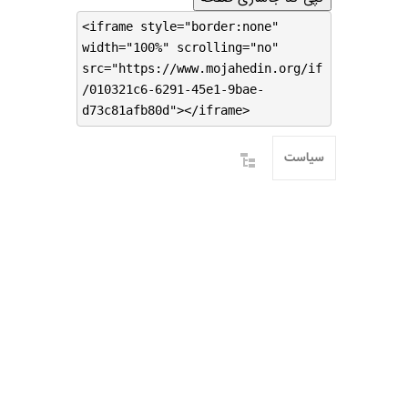
<iframe style="border:none"
width="100%" scrolling="no"
src="https://www.mojahedin.org/if
/010321c6-6291-45e1-9bae-
d73c81afb80d"></iframe>
سیاست