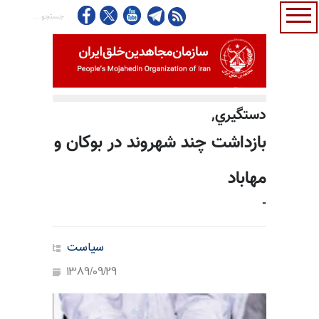
دستگيري,
بازداشت چند شهروند در بوکان و
مهاباد
-
سیاست
1389/09/29