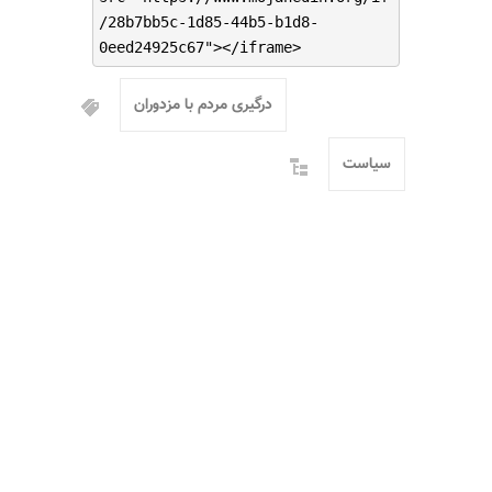
/28b7bb5c-1d85-44b5-b1d8-
0eed24925c67"></iframe>
درگیری مردم با مزدوران
سیاست