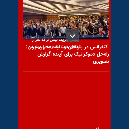
زندان آزاد شدند
پلیس بلژیک بیش از ده نفر از
کنفرانس در پارلمان ایتالیا - بحران ایران:
فعالان حزب فلاندرها موسوم به
راه‌حل دموکراتیک برای آینده-گزارش
تصویری
هشتم بهمن ۶۷، سالگرد
شهادت قهرمانان مجاهد از گروه
عیاران
ترامپ: مذاکرات با ایران