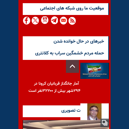
موقعيت ما روى شبكه هاى اجتماعى
خبرهای در حال خوانده شدن
حمله مردم خشمگین سراب به کلانتری
آمار جانگداز قربانیان کرونا در
۲۹۴شهر بیش از ۳۲۲۰۰نفر است
آخرین گزارشات تصویری
رضا خندان و فرزانه روستایی از