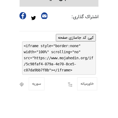
اشتراک گذاری:
کپی کد جاسازی صفحه
<iframe style="border:none"
width="100%" scrolling="no"
src="https://www.mojahedin.org/if
/5c98faf4-079a-4e70-8ce5-
c07da9bb7f8b"></iframe>
خاورمیانه
سوریه