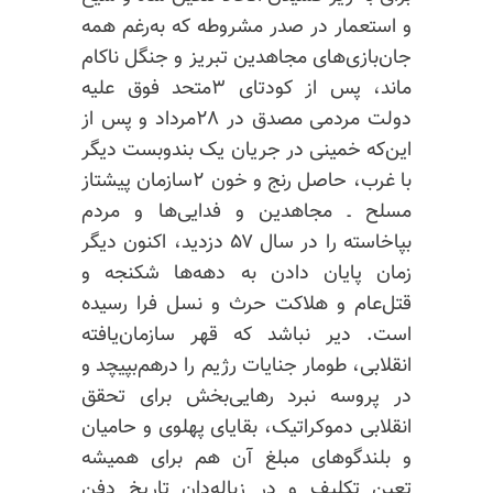
و استعمار در صدر مشروطه که به‌رغم همه
جان‌بازی‌های مجاهدین تبریز و جنگل ناکام
ماند، پس از کودتای ۳متحد فوق علیه
دولت مردمی مصدق در ۲۸مرداد و پس از
این‌که خمینی در جریان یک بندوبست دیگر
با غرب، حاصل رنج و خون ۲سازمان پیشتاز
مسلح ـ مجاهدین و فدایی‌ها و مردم
بپاخاسته را در سال ۵۷ دزدید، اکنون دیگر
زمان پایان دادن به دهه‌ها شکنجه و
قتل‌عام و هلاکت حرث و نسل فرا رسیده
است. دیر نباشد که قهر سازمان‌یافته
انقلابی، طومار جنایات رژیم را درهم‌بپیچد و
در پروسه نبرد رهایی‌بخش برای تحقق
انقلابی دموکراتیک، بقایای پهلوی و حامیان
و بلندگوهای مبلغ آن هم برای همیشه
تعین تکلیف و در زباله‌دان تاریخ دفن