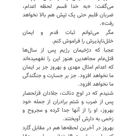
می‌گفت: «به خدا قسم لحظه اعدام،
ضربان قلبم حتی یک تپش هم بالا نخواهد
رفت».
مگر می‌توانم ثبات قدم و ایمان
خلل‌ناپذیرش را فراموش کنم.
عجبا که دژخیمان رژیم پس از سال‌ها
قتل‌عام مجاهدین هنوز این را نفهمیده‌اند
که اعدام امثال مهدی و بهروز جز بر ایمان
ما نخواهد افزود. جز بر جسارت و جنگندگی
ما نخواهد افزود.
شنیدم که در اوج دنائت، جلادان قزلحصار
پس از ضرب و شتم برادران از جمله خود
بهروز، او را از آنها جدا کرده و مجروح و
زخمی به دارش آویختند.
بهروز در آخرین لحظه‌ها هم در مقابل گارد