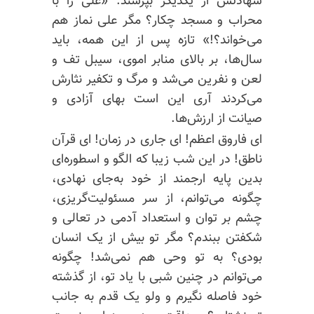
شهادتش از یکدیگر بپرسند: «علی را با
محراب و مسجد چکار؟ مگر علی نماز هم
می‌خواند؟!» تازه پس از این همه، باید
سال‌ها، بر بالای منابر اموی، سیبل تف
و
لعن
و نفرین می‌شد و مرگ و تکفیر
نثارش
می‌کردند
آری این است بهای آزادی و
صیانت از ارزش‌ها.
ای فاروق اعظم! ای جاری در زمان! ای قرآن
ناطق! در این شب زیبا که الگو و اسطوره‌ای
بدین پایه ارجمند از خود به‌جای نهادی،
چگونه می‌توانم، از
سر مسئولیت‌
گریزی،
چشم
بر توان
و استعداد آدمی در تعالی و
شکفتن ببندم؟ مگر تو بیش از یک انسان
بودی؟ به تو وحی هم نمی‌شد! چگونه
می‌توانم در چنین شبی با یاد تو، از گذشته
خود فاصله نگیرم و ولو یک قدم به جانب