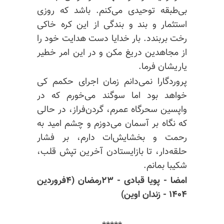
بی‌طبقه توحیدی می‌کنم. باشد که روزی
استثمار و بند و بندگی از این کره خاکی
رخت بربندد. بار خدایا دست هدایت خود را
از مجاهدین دریغ مکن و در این امر خطیر
یاریشان فرما.
پروردگارا نمی‌دانم زمان اجرای حکمم کی
خواهد بود اما سوگند می‌خورم که در
واپسین سحرگاه عمرم، گردن‌فراز، در حالی
که نگاه بر آسمان می‌دوزم و چشم امید به
رحمت و
بخشایش‌ات
دارم، بر فشار
حلقه‌دار، تا بازایستادن آخرین تپش قلب،
شکیبا بمانم.
امضا - پویا قبادی - ۲۳رمضان (۴فروردین
۱۴۰۴ - زندان اوین)