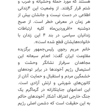
هستند که مورد حملهٔ وحشیانه و ضرب و
شتم قرار گرفتند. از وضعیت این ۴زندانی
اطلاعی در دست نیست و جانشان بیش از
هر زمان در معرض خطر است. از صبح
دوشنبه ۱۰فروردین‌ماه کلیه ارتباطات
زندانیان سیاسی در بند ۴ این زندان با
خانواده‌هایشان قطع شده است».
خانم مریم رجوی رئیس‌جمهور برگزیده
مقاومت ایران گفت: اعدام سبعانه این
مجاهدان سرفراز نشانگر وحشت و
استیصال رژیم آخوندها در برابر توده‌های
خشمگین مردم و استقبال و حمایت آنان از
کانون‌های شورشی و ارتش آزادی است.
این اعدامهای جنایتکارانه در گرماگرم یک
جنگ خارجی اعتراف آشکار آخوندهای حاکم
به این حقیقت است که دشمن اصلی رژیم