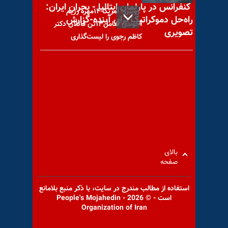
کنفرانس در پارلمان ایتالیا - بحران ایران:
رویترز: آمریکا ۱۴مهره رژیم
راه‌حل دموکراتیک برای آینده-گزارش
آخوندی شامل۱۳تن قاتلان دکتر
تصویری
کاظم رجوی را لیست‌گذاری
کنفرانس دفتر نمایندگی شورای
ملی مقاومت در واشنگتن -
افشای ایجاد واحدهای
بالای
صفحه
با یاد مجاهد شهید غلامحسین
استفاده از مطالب مندرج در سايت، با ذكر منبع بلامانع
حاجی آبادی
است - © 2026 - People's Mojahedin
Organization of Iran