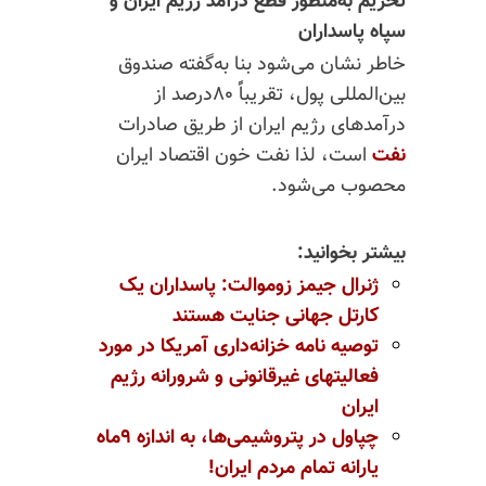
تحریم به‌منظور قطع درآمد رژیم ایران و
سپاه پاسداران
خاطر نشان می‌شود بنا‌ به‌گفته صندوق
بین‌المللی پول، تقریباًً ۸۰درصد از
درآمدهای رژیم ایران از طریق صادرات
نفت
است، لذا نفت خون‌ اقتصاد ایران
محصوب می‌شود.
بیشتر بخوانید:
ژنرال
جیمز
زوموالت
:
پاسداران
یک
کارتل
جهانی
جنایت
هستند
توصیه
نامه
خزانه
داری
آمریکا
در
مورد
فعالیتهای
غیرقانونی
و
شرورانه
رژیم
ایران
چپاول
در
پتروشیمی
ها
،
به
اندازه
۹
ماه
یارانه
تمام
مردم
ایران
!