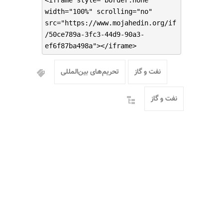
<iframe style="border:none"
width="100%" scrolling="no"
src="https://www.mojahedin.org/if
/50ce789a-3fc3-44d9-90a3-
ef6f87ba498a"></iframe>
نفت و گاز
تحریم‌های بین‌المللی
نفت و گاز