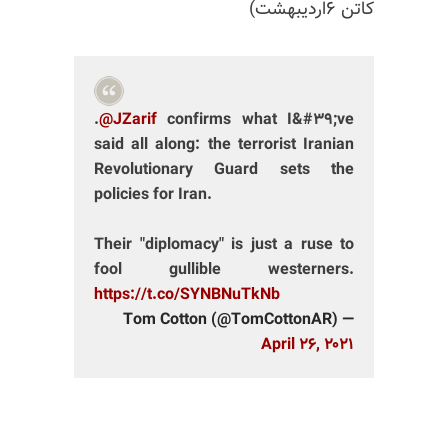
کاتن ۶اردیبهشت)
.
@JZarif
confirms what I&#۳۹;ve
said all along: the terrorist Iranian
Revolutionary Guard sets the
policies for Iran.
Their "diplomacy" is just a ruse to
fool gullible westerners.
https://t.co/SYNBNuTkNb
— Tom Cotton (@TomCottonAR)
April ۲۶, ۲۰۲۱