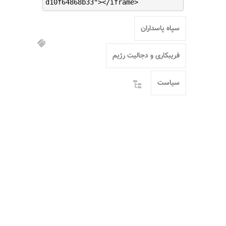
d10f64868b33"></iframe>
سپاه پاسداران
فریبکاری و دجالیت رژیم
سیاست