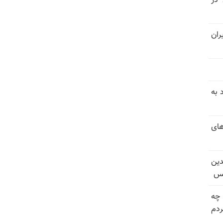
 در
ران
 به
های
دین
یس
 چه
دم