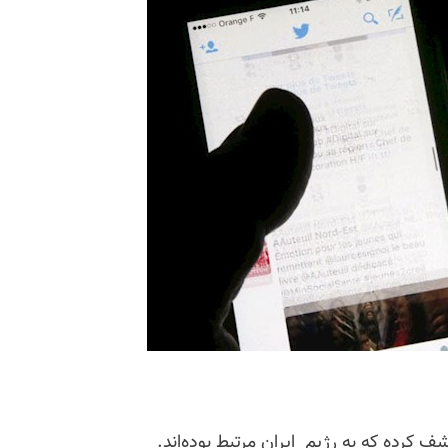
وییتر ۷۷۰حساب توییتری کشف کرده که به رژیم ایران مرتبط بوده‌اند.