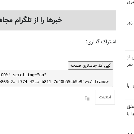
بری
خبرها را از تلگرام مجاه
زور
اشتراک گذاری:
نیتی از
ند ۱۴۰۴ تاکنون در ایران اعدام شده‌اند؛ ۲۷ نفر
کپی کد جاسازی صفحه
100%" scrolling="no"
e863c2a-f774-42ca-b811-7d40b55cb5e9"></iframe>
 با
اینترنت
قق
 با