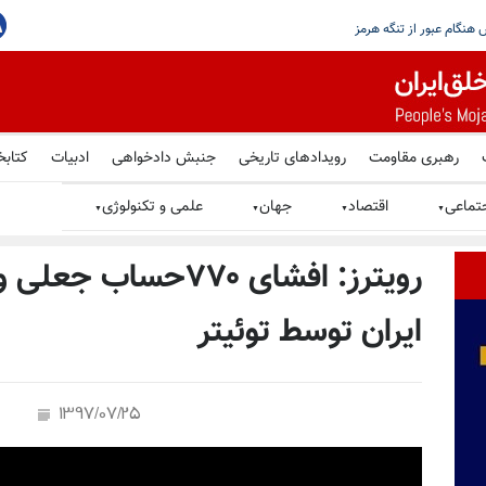
، اما تهران هرگز نباید به سلاح هسته‌یی
رهبری مقاومت
رویدادهای تاریخی
جنبش دادخواهی
ادبیات
کتابخ
تماعی
اقتصاد
جهان
علمی و تکنولوژی
▼
▼
▼
▼
رویترز: ‌افشای ۷۷۰حسا
ایران توسط توئیتر
1397/07/25