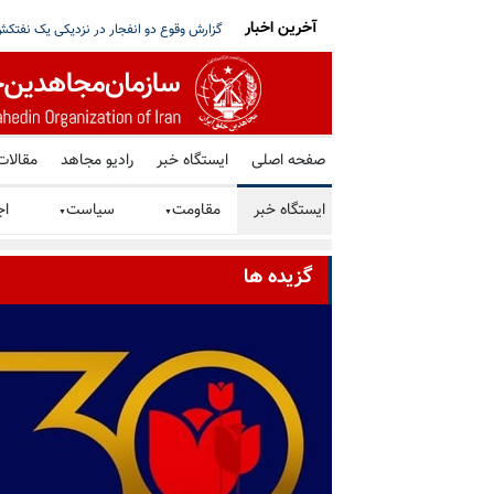
آخرین اخبار
ت بر سر مذاکره با آمریکا و استعفای پزشکیان
ترامپ: توافق با رژیم ایران را ترجیح می‌دهم
صفحه اصلی
ایستگاه خبر
رادیو مجاهد
مقالات
ایستگاه خبر
مقاومت
سیاست
اج
▼
▼
گزیده ها