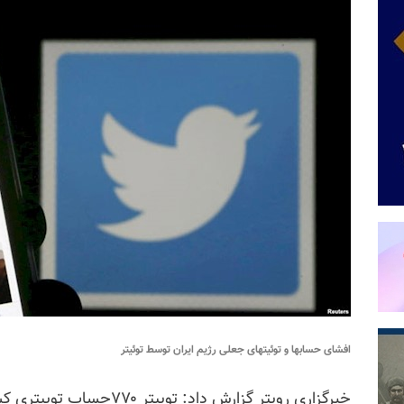
افشای حسابها و توئیتهای جعلی رژیم ایران توسط توئیتر
خبرگزاری رویتر گزارش داد: ‌ت