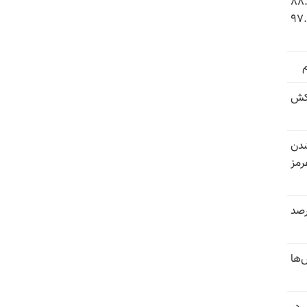
 شاخص فلاکت در ایران؛ تورم ۸۸.۶
 ۹.۱ درصد به سطح بی‌سابقه ۹۷.۷
کش
شدن
رمز
 خرداد و تیر بیش از ۳۰۰درصد
‌ها