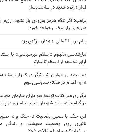
افزایش ۱۰۰ درصدی قیمت مصالح ساختمانی
ایران؛ رکود شدید در ساخت‌وساز
ترامپ: اگر تنگه هرمز به‌زودی باز نشود، رژیم ای
ضربه بسیار سختی خواهد خورد
پیام پریسا کمالی از زندان مرکزی یزد
تبارشناسی مفهوم «اسلام غیرسیاسی» با استناد
آرای فلاسفه از ارسطو تا سارتر
فعالیت‌های جوانان شورشگر در کارزار سه‌شنبه‌
نه به اعدام در هفته صدوسی‌و‌دوم
برگزاری میز کتاب توسط هواداران سازمان مجاه
در گرامیداشت یاد شهیدان قیام سراسری در پار
این جنگ یا همین وضعیت نه جنگ و نه صلح
تاثیری روی وضعیت معیشتی و زندگی مر
می‌گذاره؟ همراه با سؤالات -۲۸۶