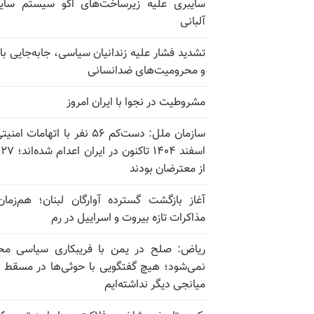
سایبری علیه زیرساخت‌های اکو سیستم سای
آلبانی
تشدید فشار علیه زندانیان سیاسی، جابه‌جایی با 
و محرومیت‌های ضدانسانی
مشروطیت در نجوا با ایران امروز
سازمان ملل: دست‌کم ۵۶ نفر با اتهامات ام
اسف
از معترضان بودند
آغاز بازگشت گسترده آوارگان لبنان؛ هم‌زمان
مذاکرات تازه بیروت و اسراییل در رم
ریاض: صلح در یمن با فریبکاری سیاسی مح
نمی‌شود؛ هیچ گفتگویی با حوثی‌ها در مسقط یا
میانجی دیگر نداشته‌ایم