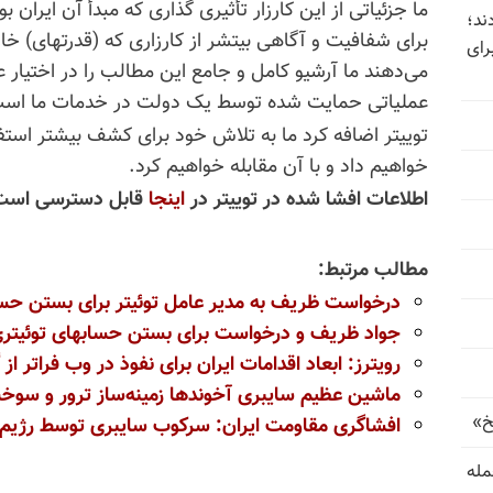
ما جزئیاتی از این کارزار تأثیری گذاری که مبدأ آن ایران ب
ند؛
برای شفافیت و آگاهی بیتشر از کارزاری که (قدرتهای) خارج
رای
می‌دهند ما آرشیو کامل و جامع این مطالب را در اختیار 
عملیاتی حمایت شده توسط یک دولت در خدمات ما اس
توییتر اضافه کرد ما به تلاش خود برای کشف بیشتر استفا
خواهیم داد و با آن مقابله خواهیم کرد.
اطلاعات افشا‌ شده در توییتر در
اینجا
قابل دسترسی است
مطالب مرتبط:
درخواست ظریف به مدیر عامل توئیتر برای بستن ح
جواد ظریف و درخواست برای بستن حسابهای توئیتری 
رویترز: ابعاد اقدامات ایران برای نفوذ در وب فراتر 
ماشین عظیم سایبری آخوندها زمینه‌ساز ترور و سو
خ»
افشاگری مقاومت ایران: سرکوب سایبری توسط رژیم ا
رای حمله