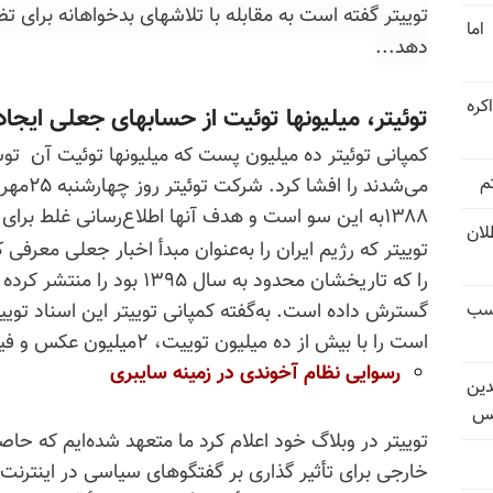
توییتر گفته است به مقابله با تلاشهای بدخواهانه برای 
اما
دهد...
کره
توئیتر، میلیونها توئیت از حسابهای جعلی ایجاد
کمپانی توئیتر ده میلیون پست که میلیونها توئیت آن ت
م
می‌شدند را افشا کرد. شرکت توئیتر
روز چ
۱۳۸۸به این سو است و هدف آنها اطلاع‌رسانی غلط برای تأثیر گذاری سیاسی بوده است.
تل‌عام ۱۳۶۷؛ بطلان
توییتر که رژیم ایران را به‌عنوان مبدأ اخبار جعلی معرف
را که تاریخشان محدود به سال ۹۵
کسب
است را با بیش از ده میلیون توییت، ۲میلیون عکس و فیلم و جیف و ویدئو شامل می‌شود.
رسوایی نظام آخوندی در زمینه سایبری
دین
یس
توییتر در وبلاگ خود اعلام کرد ما متعهد شده‌ایم که حا
خارجی برای تأثیر گذاری بر گفتگوهای سیاسی در اینترنت 