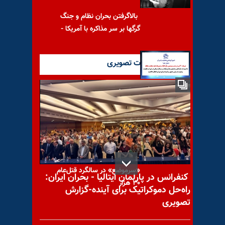
بالا‌گرفتن بحران نظام و جنگ
گرگها بر سر مذاکره با آمریکا -
آخرین گزارشات تصویری
شورای ملی مقاومت ایران -
مسئول شورا - تبریک ۳۰ تیر در
۶۰ شعله با درود به سربداران
«سرموضع» در سالگرد قتل‌عام
کنفرانس در پارلمان ایتالیا - بحران ایران:
۳۰ هزار
راه‌حل دموکراتیک برای آینده-گزارش
تصویری