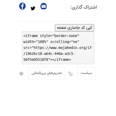
اشتراک گذاری:
کپی کد جاسازی صفحه
<iframe style="border:none"
width="100%" scrolling="no"
src="https://www.mojahedin.org/if
/19626c18-a64c-440a-a3c5-
50f5e05518f8"></iframe>
سیاست
تحریم‌های بین‌المللی