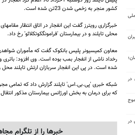
پلیس تایلند روز دوشنبه 1خرداد 6
کشور منجر به زخمی شدن 23تن شده است.
لی
محلی تایلند و در بیمارستان 'فرامونگکوتکلائو' رخ داد.
ران
معاون کمیسیونر پلیس بانکوک گفت که مأموران شواهدی ر
ان؛
رخداد ناشی از انفجار بمب بوده است. وی افزود: باتری و
شده است. در پی این انفجار سربازان ارتش تایلند محل ر
 در
شبکه خبری 'پی.بی.اس' تایلند گزارش داد که تمامی مجرو
که برای درمان به بخش اورژانس بیمارستان مذکور انتقال ی
موج
 در
خبرها را از تلگرام مجاه