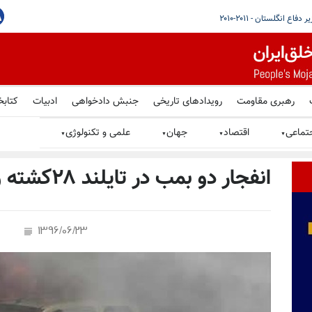
 مقاومت ایران - قسمت سوم
مصاحبهٔ سیمای آزادی با دکتر لیام فاکس؛ وزیر دفاع انگلستان - ۲۰۱۱-۲۰۱۰
رهبری مقاومت
رویدادهای تاریخی
جنبش دادخواهی
ادبیات
کتابخ
تماعی
اقتصاد
جهان
علمی و تکنولوژی
▼
▼
▼
▼
انفجار دو بمب در تایلند ۲۸کشته و زخمی بر جای گذاشت
1396/06/23