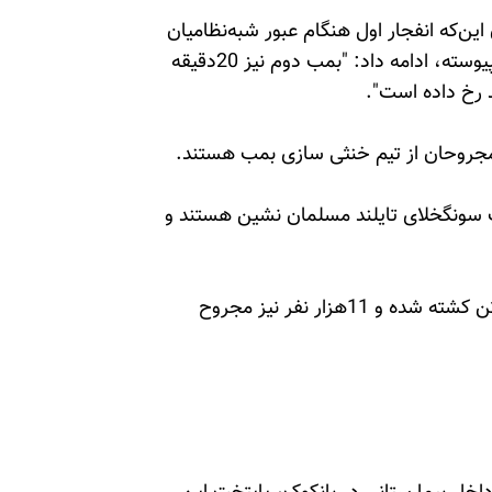
ون، با بیان این‌که انفجار اول هنگام عبور شبه‌نظامیان
وابسته به ارتش در نتیجه انفجار بمب کنار جاده به‌وقوع پیوسته، ادامه داد: "بمب دوم نیز 20دقیقه
د رخ داده است".
ز مجروحان از تیم خنثی سازی بمب هستند.
یالت سونگخلای تایلند مسلمان نشین هستند و
در ناآرامیهای استانهای مرزی تایلند تاکنون 6هزار و 500تن کشته شده‌ و 11هزار نفر نیز مجروح