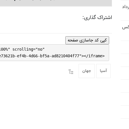
ورشگر در زاهدان - ۹ مرداد
اشتراک گذاری:
عکس
کپی کد جاسازی صفحه
100%" scrolling="no"
e73621b-ef4b-4d66-bf5a-ad8210404f77"></iframe>
آسیا
جهان