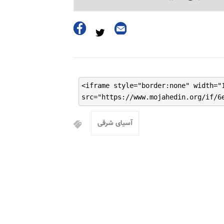
<iframe style="border:none" width="
src="https://www.mojahedin.org/if/6
آسیای شرقی