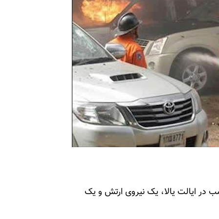
ر ارشد پلیس تایلند اعلام کرد: "در نتیجه انفجار 2بمب در ایالت یالا، یک نیروی ارتش و یک