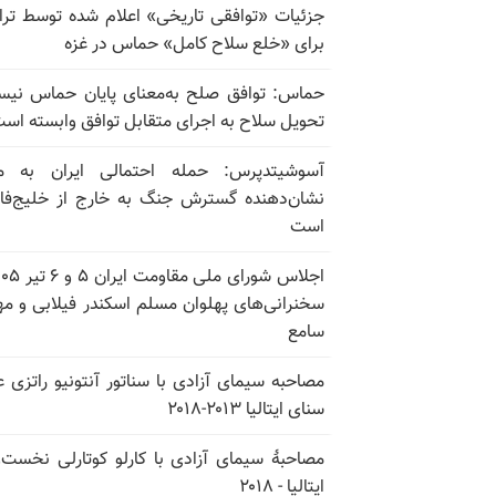
جزئیات «توافقی تاریخی» اعلام شده توسط تر
برای «خلع سلاح کامل» حماس در غزه
حماس: توافق صلح به‌معنای پایان حماس نی
تحویل سلاح به اجرای متقابل توافق وابسته اس
آسوشیتدپرس: حمله احتمالی ایران به م
نشان‌دهنده گسترش جنگ به خارج از خلیج‌ف
است
سخنرانی‌های پهلوان مسلم اسکندر فیلابی و م
سامع
مصاحبه سیمای آزادی با سناتور آنتونیو راتزی 
سنای ایتالیا ۲۰۱۳-۲۰۱۸
مصاحبهٔ سیمای آزادی با کارلو کوتارلی نخست‌و
ایتالیا - ۲۰۱۸