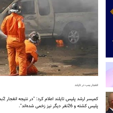
انفجار بمب در تایلند
کمیس
پلیس کشته و 26نفر دیگر نیز زخمی شده‌اند".