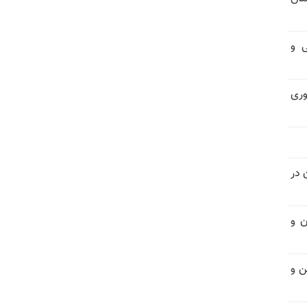
فی و
اتوری
 در
ن و
ن و