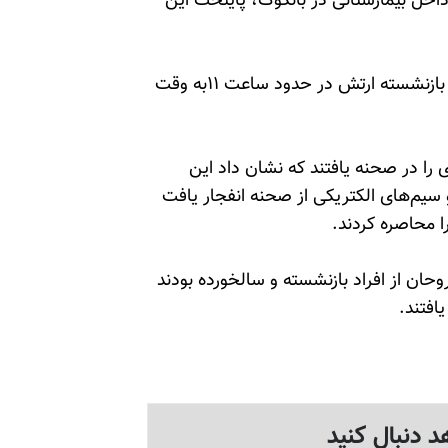
9 اعلام کرد انفجار در داخل بیمارستانی در بانکوک، پایتخت این
خبرگزاری رویترز گفت این انفجار در اتاق انتظار مقامهای بازنشسته ارتش در حدود ساعت ۱۱به وقت
ا در صحنه یافتند که نشان داد این
 سیم‌های الکتریکی از صحنه انفجار یافت
ا محاصره کردند.
حان از افراد بازنشسته و سالخورده بودند
افتند.
د دنبال کنید