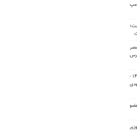
امپ
ست؛
ت
صر
ارس
اجلاس شورای ملی مقاومت ایران ۵ و ۶ تیر ۱۴۰۵ -
هدی
عضو
زیر