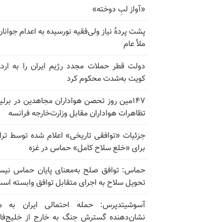
«آواز لبِ دوخته»
پشت پرده‌ٔ نیاز ولی‌فقیه نورسیده به اعدام جوانان
ملأ عام
دولت قطر حملات مجدد رژیم ایران را به ارد
کویت به‌شدت محکوم کرد
۱۴۷مین روز تحصن هواداران مجاهدین در برلی
تظاهرات هواداران مقابل وزارت‌خارجه فرانسه
جزئیات «توافقی تاریخی» اعلام شده توسط تر
برای «خلع سلاح کامل» حماس در غزه
حماس: توافق صلح به‌معنای پایان حماس نی
تحویل سلاح به اجرای متقابل توافق وابسته اس
آسوشیتدپرس: حمله احتمالی ایران به م
نشان‌دهنده گسترش جنگ به خارج از خلیج‌ف