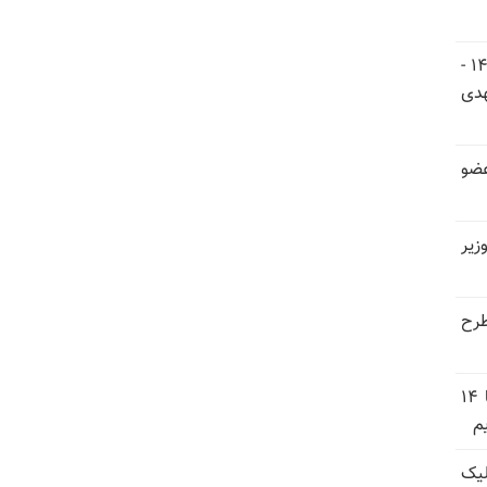
اجلاس شورای ملی مقاومت ایران ۵ و ۶ تیر ۱۴۰۵ -
هدی
عضو
زیر
طرح
وزارت دفاع عربستان: تشکیل ائتلاف دریایی با ۱۴
م
یک