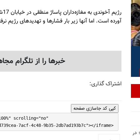
رژی
آورده است. اما آنها زیر بار فشارها و تهدیدهای رژیم نرف
خبرها را از تلگرام مجاه
اشتراک گذاری:
کپی کد جاسازی صفحه
100%" scrolling="no"
d739cea-7acf-4c48-9b35-2db7ad193b7c"></iframe>
 در