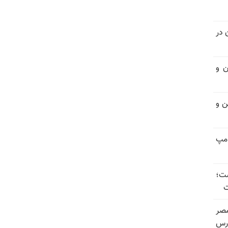
 در
ن و
ن و
امپ
ست؛
ت
صر
ارس