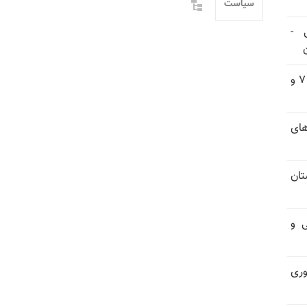
سیاست
 -
یورش وحشیانه گارد زندان اوین به سالن ۵ بند ۷ و
های
تان
فی و
اتوری