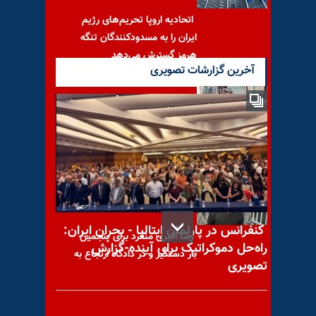
اتحادیه اروپا تحریم‌های رژیم
ایران را به مسدودکنندگان تنگه
هرمز گسترش می‌دهد
آخرین گزارشات تصویری
محکومیت جهانی کشتار کودکان
در سوریه
کنفرانس در پارلمان ایتالیا - بحران ایران:
رضا اکبری منفرد برای پنجمین
راه‌حل دموکراتیک برای آینده-گزارش
بار دستگیر و در دادگاه ارتجاع به
تصویری