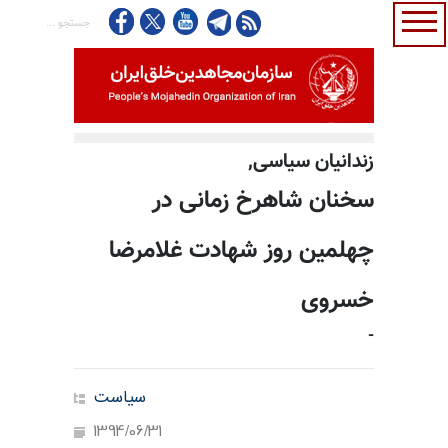
زندانیان سیاسی,
سخنان شاهرخ زمانی در
چهلمین روز شهادت غلامرضا
خسروی
-
سیاست
1394/06/31