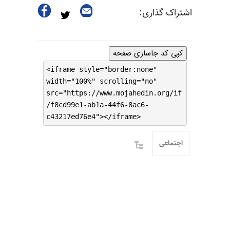
اشتراک گذاری:
کپی کد جاسازی صفحه
<iframe style="border:none"
width="100%" scrolling="no"
src="https://www.mojahedin.org/if
/f8cd99e1-ab1a-44f6-8ac6-
c43217ed76e4"></iframe>
اجتماعی