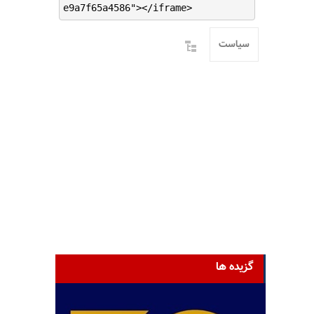
e9a7f65a4586"></iframe>
سیاست
گزیده ها