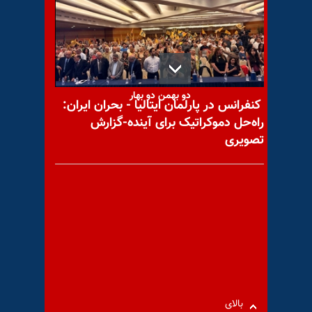
تظاهرات می‌کنند
دو بهمن دو بهار
کنفرانس در پارلمان ایتالیا - بحران ایران:
راه‌حل دموکراتیک برای آینده-گزارش
تصویری
۶۰ شعله با درود به سربداران
«سرموضع» در سالگرد قتل‌عام
۳۰ هزار
عربستان، ترکیه و پاکستان
بالای
«پیمان مکه» را امضا کردند؛