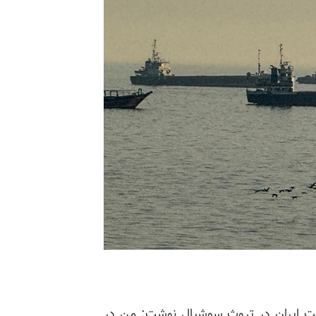
 ساعت ۲۴ شنبه شب به وقت ایران در تروث سوشیال نوشت: من در