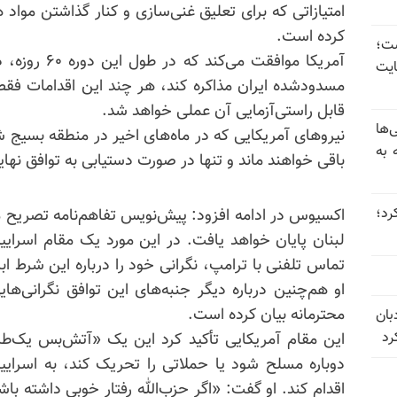
امتیازاتی که برای تعلیق غنی‌سازی و کنار گذاشتن مواد 
کرده است.
 گذاشت؛
آمریکا موافقت 
یت
مسدودشده ایران مذاکره کند، هر چند این اقدامات فقط
قابل راستی‌آزمایی آن عملی خواهد شد.
‌ها
 به
باقی خواهند ماند و تنها در صورت دستیابی به توافق نها
 عبور کرد؛
اکسیوس در ادامه افزود: پیش‌نویس تفاهم‌نامه تصریح می
لبنان پایان خواهد یافت. در این مورد یک مقام اسرایی
تماس تلفنی با ترامپ، نگرانی خود را درباره این شرط ا
او هم‌چنین درباره دیگر جنبه‌های این توافق نگرانی‌ها
محترمانه بیان کرده است.
بان
رد
این مقام آمریکایی تأکید کرد این یک «آتش‌بس یک‌طرف
دوباره مسلح شود یا حملاتی را تحریک کند، به اسراییل
اقدام کند. او گفت: «اگر حزب‌الله رفتار خوبی داشته با