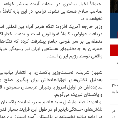
احتمالاً اخبار بیشتری در ساعات آینده منتشر خواهد
صاحب سلاح هسته‌یی نشود. ترامپ در این باره کاملاً 
نخواهد داد.
وزیر خارجه آمریکا افزود: تنگه هرمز آبراه بین‌المللی
دریافت عوارض، کاملاً غیرقانونی است و بدعت خطرناکی
منطقه‌یی بر سر طرحی جامع پیشرفت کرده که تنگه‌ها را
همزمان به جاه‌طلبیهای هسته‌یی ایران نیز رسیدگی می‌ک
واقعی توسط رژیم ایران است.
شهباز شریف، نخست‌وزیر پاکستان، با انتشار بیانیه‌یی
به‌دلیل تلاش‌های فوق‌العاده‌اش برای پیگیری صلح و
شورای ملی مقاومت ایران - مسئول شورا - تبریک ۳۰
سازنده‌اش در اوایل امروز با رهبران عربستان سعودی، ق
لیه
و پاکستان تبریک می‌گویم.
او افزود:
فیلد مارشال
سید عاصم منیر، نماینده پاکستان
تلاش‌های خستگی‌ناپذیر او در طول این فرایند بسیار قدرد
 در
در ادامه بیانیه نخست‌وزیر پاکستان آمده است: این مذا
سالگرد قتل‌عام ۳۰ هزار لاله‌های بهمن ۵۷ در