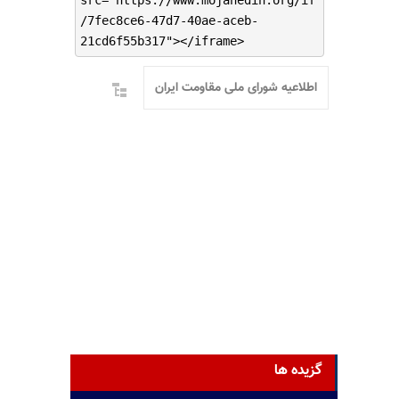
src="https://www.mojahedin.org/if
/7fec8ce6-47d7-40ae-aceb-
21cd6f55b317"></iframe>
اطلاعیه شورای ملی مقاومت ایران
گزیده ها