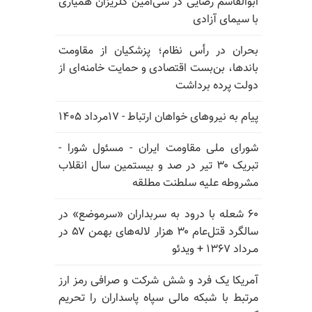
ابوالقاسم رضایی در سی‌امین گلریزان همیاری
با سیمای آزادی
بحران در رأس نظام؛ پزشکیان از مقاومت
باندها، بن‌بست اقتصادی و حمایت خامنه‌ای از
دولت پرده برداشت
پیام به نیروهای خواهان ارتباط - ۱۷مرداد ۱۴۰۵
شورای ملی مقاومت ایران - مسئول شورا -
تبریک ۳۰ تیر در صد و بیستمین سال انقلاب
مشروطه علیه سلطنت مطلقه
۶۰ شعله با درود به سربداران «سرموضع» در
سالگرد قتل‌عام ۳۰ هزار لاله‌های بهمن ۵۷ در
مـرداد ۱۳۶۷ + ویدئو
آمریکا یک فرد و شش شرکت و صرافی رمز ارز
مرتبط با شبکه مالی سپاه پاسداران را تحریم