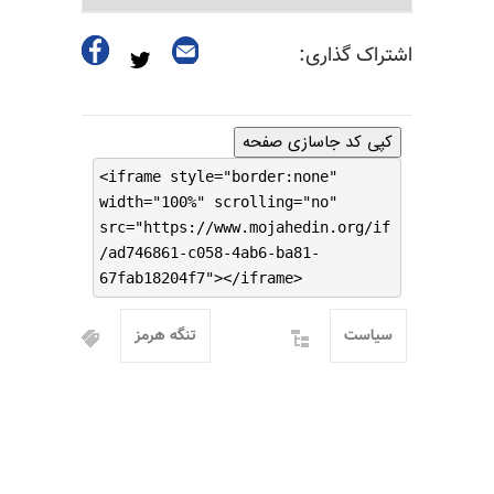
اشتراک گذاری:
کپی کد جاسازی صفحه
<iframe style="border:none"
width="100%" scrolling="no"
src="https://www.mojahedin.org/if
/ad746861-c058-4ab6-ba81-
67fab18204f7"></iframe>
سیاست
تنگه هرمز