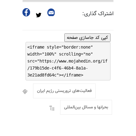
اشتراک گذاری:
کپی کد جاسازی صفحه
<iframe style="border:none"
width="100%" scrolling="no"
src="https://www.mojahedin.org/if
/179b15de-c4f6-46b4-8a1a-
3e21ad8fd64c"></iframe>
فعالیت‌های تروریستی رژیم ایران
بحرانها و مسائل بین‌المللی