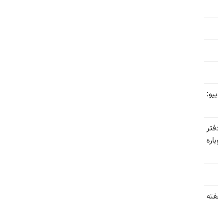
یو:
فتر
اره
فته