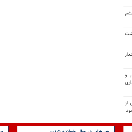
خشم
حشت
شدار
ر و
ری
وان یکی از
ود