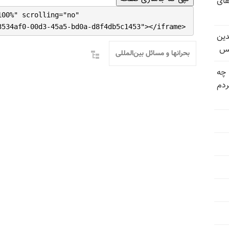
های
100%" scrolling="no"
3534af0-00d3-45a5-bd0a-d8f4db5c1453"></iframe>
دین
یس
بحرانها و مسائل بین‌المللی
 چه
دم