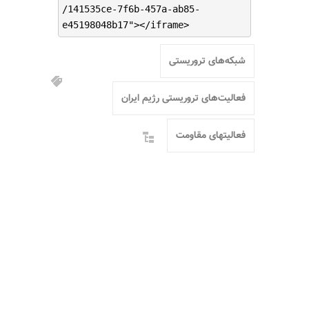
/141535ce-7f6b-457a-ab85-
e45198048b17"></iframe>
شبکه‌های تروریستی
فعالیت‌های تروریستی رژیم ایران
فعالیتهای مقاومت