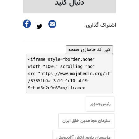
دنبال کنید
اشتراک گذاری:
کپی کد جاسازی صفحه
<iframe style="border:none"
width="100%" scrolling="no"
src="https://www.mojahedin.org/if
/67651b0a-7a14-4c10-ab19-
9cbad3e2c9e6"></iframe>
رئیس‌جمهور
سازمان مجاهدین خلق ایران
مؤسسان پنجم ارتش آزادیبخش