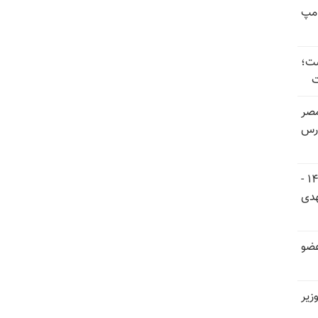
امپ
ست؛
ت
صر
ارس
اجلاس شورای ملی مقاومت ایران ۵ و ۶ تیر ۱۴۰۵ -
هدی
عضو
زیر