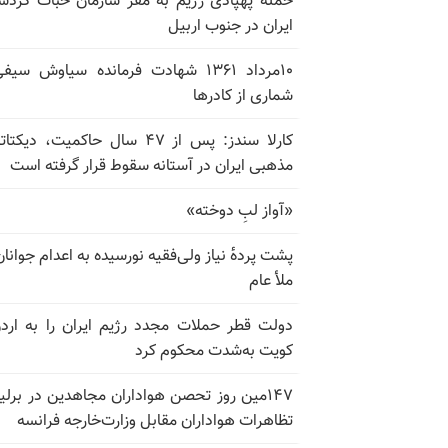
حمله پهپادی رژیم به مقر سازمان خبات کردس
ایران در جنوب اربیل
۱۰مرداد ۱۳۶۱ شهادت فرمانده سیاوش سی
شماری از کادرها
کارلا سندز: پس از ۴۷ سال حاکمیت، دیکت
مذهبی ایران در آستانه سقوط قرار گرفته است
«آواز لبِ دوخته»
پشت پرده‌ٔ نیاز ولی‌فقیه نورسیده به اعدام جوانان
ملأ عام
دولت قطر حملات مجدد رژیم ایران را به ارد
کویت به‌شدت محکوم کرد
۱۴۷مین روز تحصن هواداران مجاهدین در برلی
تظاهرات هواداران مقابل وزارت‌خارجه فرانسه