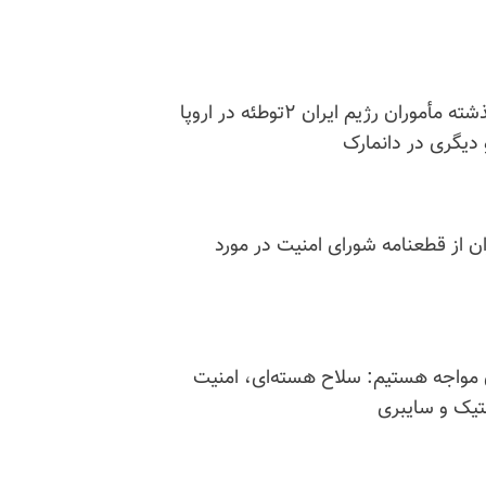
هماهنگ کننده ضدتروریسم وزارت‌خارجه آمریکا: سال گذشته مأموران رژیم ایران ۲توطئه در اروپا
دیگری در دانمارک
ن از قطعنامه شورای امنیت در مورد
یکا: ما با ۵تهدید رژیم ایران مواجه هستیم: سلاح هسته‌ای، امنیت
تیک و سایبری