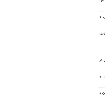
تان
فی و
اتوری
 در
ن و
ن و