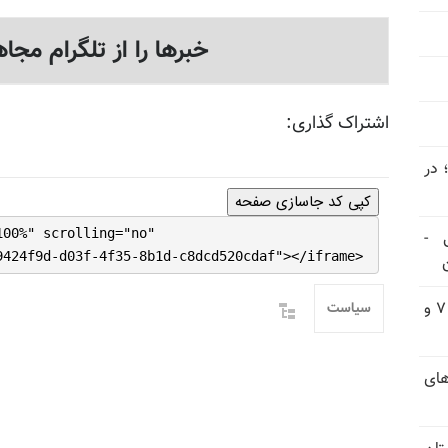
خبرها را از تلگرام مجاه
اشتراک گذاری:
 در
کپی کد جاسازی صفحه
100%" scrolling="no"
 -
9424f9d-d03f-4f35-8b1d-c8dcd520cdaf"></iframe>
یورش وحشیانه گارد زندان اوین به سالن ۵ بند ۷ و
سیاست
های