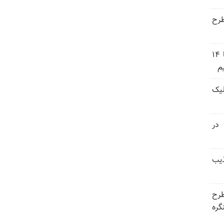
طرح
وزارت دفاع عربستان: تشکیل ائتلاف دریایی با ۱۴
م
یک
 ۳ پاسدار در
ذیب
طرح
گره