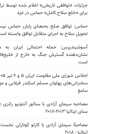
جزئیات «توافقی تاریخی» اعلام شده توسط تر
برای «خلع سلاح کامل» حماس در غزه
حماس: توافق صلح به‌معنای پایان حماس نی
تحویل سلاح به اجرای متقابل توافق وابسته اس
آسوشیتدپرس: حمله احتمالی ایران به م
نشان‌دهنده گسترش جنگ به خارج از خلیج‌ف
است
سخنرانی‌های پهلوان مسلم اسکندر فیلابی و م
سامع
مصاحبه سیمای آزادی با سناتور آنتونیو راتزی 
سنای ایتالیا ۲۰۱۳-۲۰۱۸
مصاحبهٔ سیمای آزادی با کارلو کوتارلی نخست‌و
ایتالیا - ۲۰۱۸