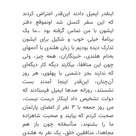
اینقدر ایمیل دادند این‌قدر اعتراض کردند
که این سفر کنسل شد اونموقع دفتر
ایشون با من تماس گرفته بود …ما یک
برنامهٔ خیلی خوب و شکیل برای ایشون
تدارک دیده بودیم با زبان هلندی با آدمهای
به‌نام هلندی، خبرنگاران، همه چیز، ولی
چون این منافقا، بیکارند دیگه کار دیگه‌ای
که ندارند بجز دشمنی با پهلوی، هر روز
آن‌چنان، این‌قدر اینجا آمدند بست
نشستند، روزانه صدها ایمیل فرستادند که
دولت تشخیص داد اینکار درست نیست،
من روز جمعه با ۳ نفر از اعضای پارلمان
صحبت کردم که بیایند و صحبت شاهزاده
ما را بشنوند، متأسفانه چون باز هم
مجاهدا، منافقین خلق، یک نفر به هلندی