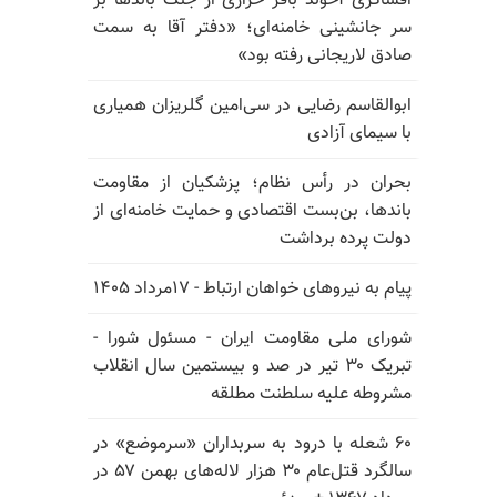
افشاگری آخوند باقر خرازی از جنگ باندها بر
سر جانشینی خامنه‌ای؛ «دفتر آقا به سمت
صادق لاریجانی رفته بود»
ابوالقاسم رضایی در سی‌امین گلریزان همیاری
با سیمای آزادی
بحران در رأس نظام؛ پزشکیان از مقاومت
باندها، بن‌بست اقتصادی و حمایت خامنه‌ای از
دولت پرده برداشت
پیام به نیروهای خواهان ارتباط - ۱۷مرداد ۱۴۰۵
شورای ملی مقاومت ایران - مسئول شورا -
تبریک ۳۰ تیر در صد و بیستمین سال انقلاب
مشروطه علیه سلطنت مطلقه
۶۰ شعله با درود به سربداران «سرموضع» در
سالگرد قتل‌عام ۳۰ هزار لاله‌های بهمن ۵۷ در