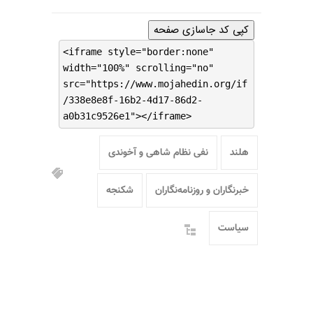
کپی کد جاسازی صفحه
<iframe style="border:none"
width="100%" scrolling="no"
src="https://www.mojahedin.org/if
/338e8e8f-16b2-4d17-86d2-
a0b31c9526e1"></iframe>
هلند
نفی نظام شاهی و آخوندی
خبرنگاران و روزنامه‌نگاران
شکنجه
سیاست