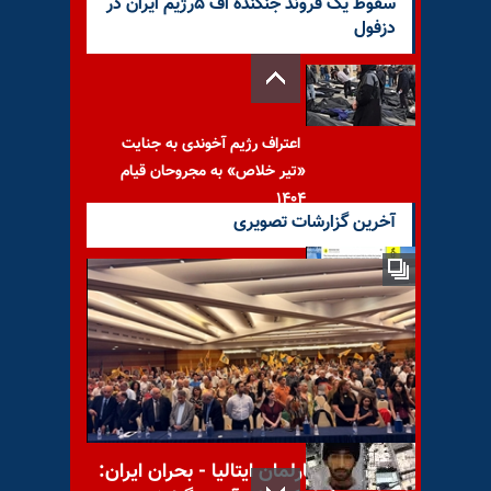
سقوط یک فروند جنگنده اف ۵رژیم ایران در
دزفول
اعتراف رژیم آخوندی به جنایت
«تیر خلاص» به مجروحان قیام
۱۴۰۴
آخرین گزارشات تصویری
هشدار عفو بین‌الملل درباره
تشدید اعدامها در ایران؛ «جامعه
جهانی نباید بی‌تفاوت
کنفرانس در پارلمان ایتالیا - بحران ایران: