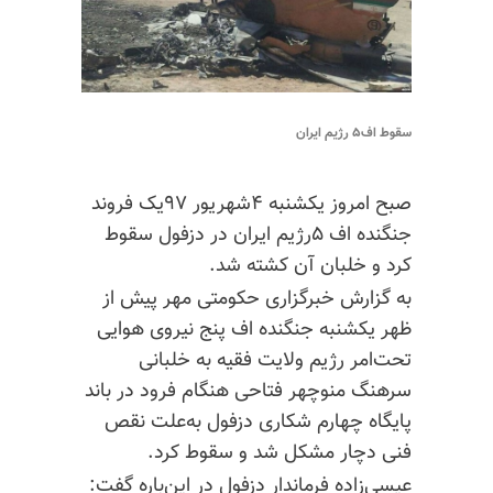
سقوط اف۵ رژیم ایران
صبح امروز یکشنبه ۴شهریور ۹۷یک فروند
جنگنده اف ۵رژیم ایران در دزفول سقوط
کرد و خلبان آن کشته شد.
به گزارش خبرگزاری حکومتی مهر پیش از
ظهر یکشنبه جنگنده اف پنج نیروی هوایی
تحت‌امر رژیم ولایت فقیه به خلبانی
سرهنگ منوچهر فتاحی هنگام فرود در باند
پایگاه چهارم شکاری دزفول به‌علت نقص
فنی دچار مشکل شد و سقوط کرد.
عیسی‌زاده فرماندار دزفول در این‌باره گفت: