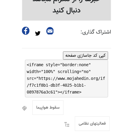
دنبال کنید
اشتراک گذاری:
کپی کد جاسازی صفحه
<iframe style="border:none"
width="100%" scrolling="no"
src="https://www.mojahedin.org/if
/f7c1f8b1-db3f-4025-b1b1-
0897876a3c61"></iframe>
سقوط هواپیما
فعالیتهای نظامی