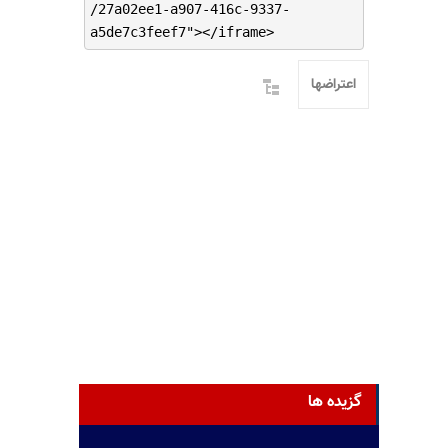
/27a02ee1-a907-416c-9337-
a5de7c3feef7"></iframe>
اعتراضها
گزیده ها