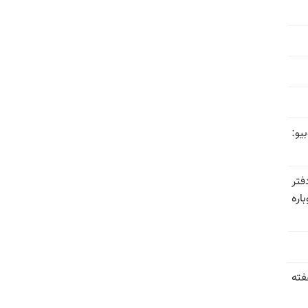
یو:
فتر
اره
فته