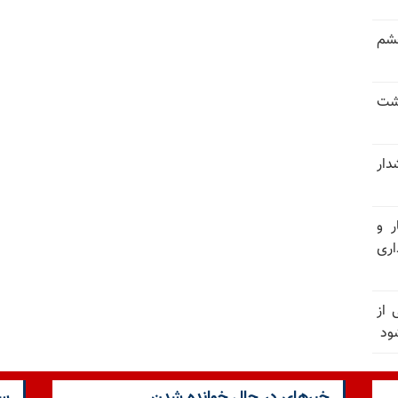
خشم
حشت
شدار
ر و
ری
وان یکی از
ود