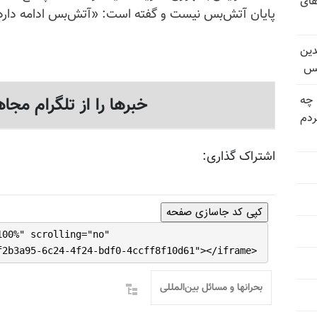
های
پایان آتش‌بس نیست و گفته است: «آتش‌بس ادامه دارد
دین
یس
 چه
خبرها را از تلگرام مجاه
دم
اشتراک گذاری:
کپی کد جاسازی صفحه
100%" scrolling="no"
f2b3a95-6c24-4f24-bdf0-4ccff8f10d61"></iframe>
بحرانها و مسائل بین‌المللی