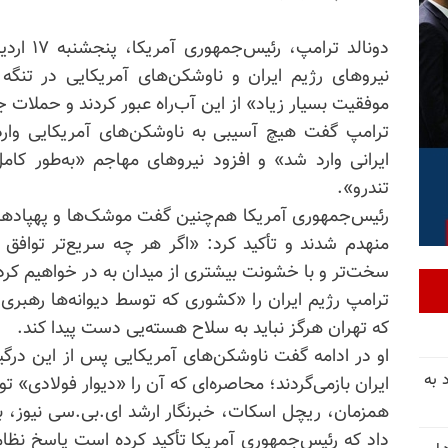
دونالد تر
موفقیت بسیار زیاد» از این آب‌راه عبور کردند و حملات 
ترامپ گفت هیچ آسیبی به ناوشکن‌های آمریکایی وارد
ایرانی وارد شد» و افزود نیروهای مهاجم «به‌طور کامل
تندرو».
رئیس‌جمهوری آمریکا هم‌چنین گفت موشک‌ها و پهپادها
منهدم شدند و تأکید کرد: «اگر هر چه سریع‌تر توافق خو
سخت‌تر و با خشونت بیشتری از میدان به در خواهیم کرد
ترامپ رژیم ایران را «کشوری که توسط دیوانه‌ها رهبری 
که تهران هرگز نباید به سلاح هسته‌یی دست پیدا کند.
او در ادامه گفت ناوشکن‌های آمریکایی پس از این درگی
 به
ایران بازمی‌گردند؛ محاصره‌ای که آن را «دیوار فولادی» 
همزمان، ریچل اسکات، خبرنگار ارشد ای.بی.سی نیوز، به
داد که رئیس‌جمهوری آمریکا تأکید کرده است پاسخ نظام