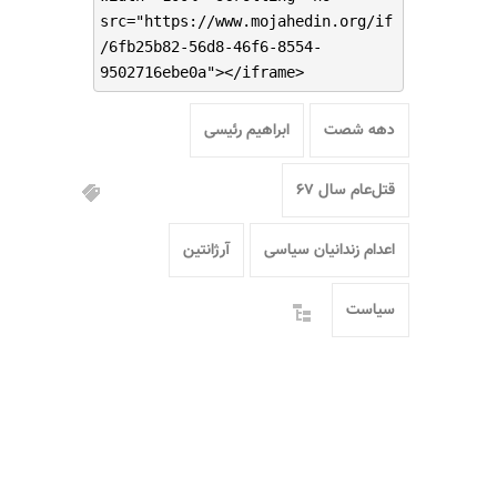
src="https://www.mojahedin.org/if
/6fb25b82-56d8-46f6-8554-
9502716ebe0a"></iframe>
دهه شصت
ابراهیم رئیسی
قتل‌عام سال ۶۷
اعدام زندانیان سیاسی
آرژانتین
سیاست