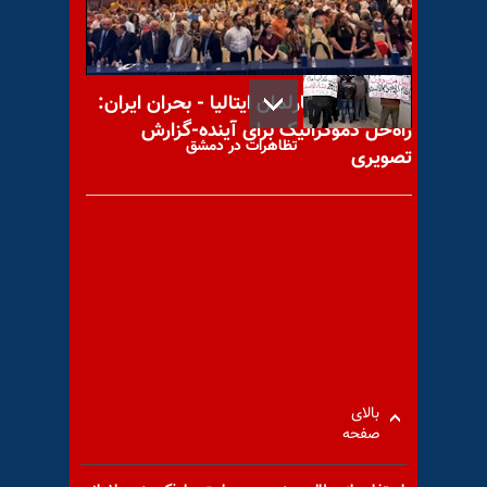
۱۴۰۴
کنفرانس در پارلمان ایتالیا - بحران ایران:
راه‌حل دموکراتیک برای آینده-گزارش
تظاهرات در دمشق
تصویری
بیانیه یگان بنیانگذار شهید اصغر
بدیع‌زادگان در گیلان درباره انتقال
بزرگ مجاهدین
بالای
صفحه