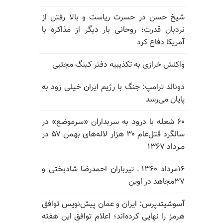
شیخ حسن در حسرت ریاست و بالا رفتن از
نردبان قدرت؛ روحانی بار دیگر از مذاکره با
آمریکا دفاع کرد
واکنش خرازی به تکذیبیه دفتر کینگ مجتبی
دونالد ترامپ: جنگ با رژیم ایران خیلی زود به
پایان می‌رسد
۶۰ شعله با درود به سربداران «سرموضع» در
سالگرد قتل‌عام ۳۰ هزار لاله‌های بهمن ۵۷ در
مـرداد ۱۳۶۷
۱۶مرداد ۱۳۶۰ ـ تیرباران احمدرضا شادبختی و
۳۷مجاهد در اوین
آسوشیتدپرس: ایران و عمان پیش‌نویس توافق
هرمز را نهایی کرده‌اند؛ اعلام توافق این هفته