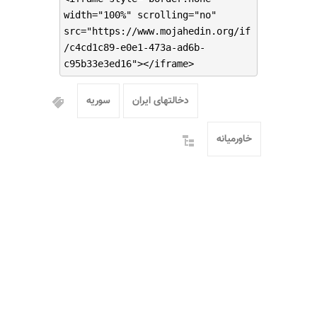
width="100%" scrolling="no"
src="https://www.mojahedin.org/if
/c4cd1c89-e0e1-473a-ad6b-
c95b33e3ed16"></iframe>
دخالتهای ایران
سوریه
خاورمیانه