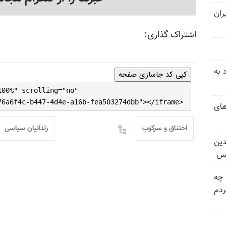
ران
اشتراک گذاری:
 به
کپی کد جاسازی صفحه
100%" scrolling="no"
76a6f4c-b447-4d4e-a16b-fea503274dbb"></iframe>
های
اختناق و سرکوب
زندانیان سیاسی
دین
یس
 چه
دم