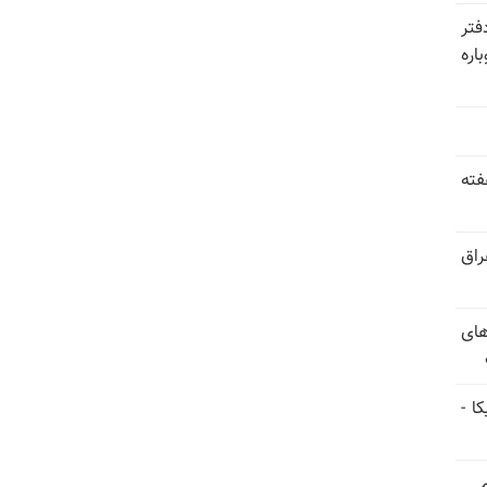
فتر
اره
فته
راق
های
ا -