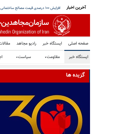
آخرین اخبار
ی‌و‌دوم
پیام پریسا کمالی از زندان مرکزی یزد
ترامپ: اگر تنگه هرمز به‌زودی باز نشود، رژ
صفحه اصلی
ایستگاه خبر
رادیو مجاهد
مقالات
ایستگاه خبر
مقاومت
سیاست
اج
▼
▼
گزیده ها