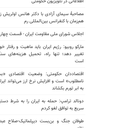
اطلاعاتی در تلویزیون حکومتی
مصاحبهٔ سیمای آزادی با دکتر هانس اولریش ز
هم‌زمان با کنفرانس بین‌المللی رم
اجلاس شورای ملی مقاومت ایران - قسمت چهار
مارکو روبیو: رژیم ایران باید ماهیت و رفتار خود
تغییر دهد؛ تنها راه، تحمیل هزینه‌های سن
است
اقتصاددان حکومتی: وضعیت اقتصادی «بسی
نامطلوب» است و افزایش نرخ ارز می‌تواند ایران
به ابر تورم بکشاند
دونالد ترامپ: حمله به ایران را به شرط دستی
سریع به توافق لغو کردم
طوفان جنگ و بن‌بست دیپلماتیک-صلاح عبدا