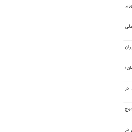
زیر
لی
ران
ان؛
 در
موج
 در