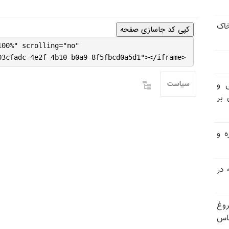
خاک
کپی کد جاسازی صفحه
100%" scrolling="no"
03cfadc-4e2f-4b10-b0a9-8f5fbcd0a5d1"></iframe>
سیاست
ی و
 بر
ه و
 در
ز فروغ
اس