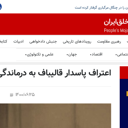
ز خاک عراق با پاسخ روبه‌رو خواهد
رهبری مقاومت
رویدادهای تاریخی
جنبش دادخواهی
ادبیات
کتابخ
تماعی
اقتصاد
جهان
علمی و تکنولوژی
▼
▼
▼
▼
اعتراف پاسدار قالیباف به درماندگی 
1400/06/25