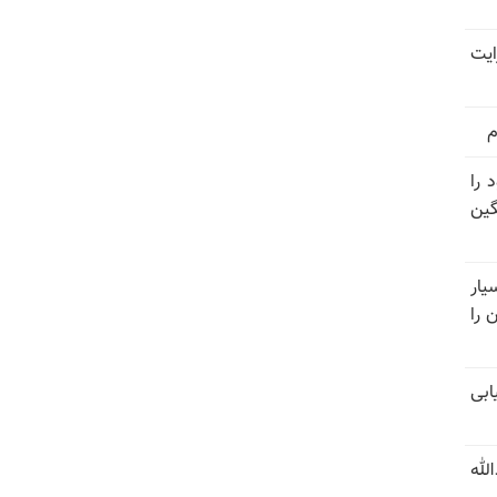
ایت
م
 را
گین
ار
 را
ابی
لله