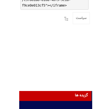
f9ce0e013cf5"></iframe>
سیاست
گزیده ها