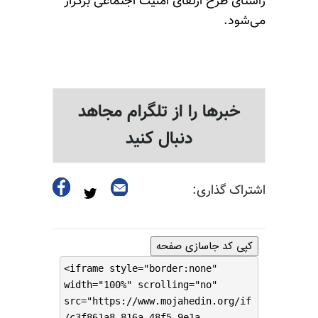
راستای طرح ارتقای امنیت اجتماعی برگزار
می‌شود.
خبرها را از تلگرام مجاهد
دنبال کنید
اشتراک گذاری:
کپی کد جاسازی صفحه
<iframe style="border:none"
width="100%" scrolling="no"
src="https://www.mojahedin.org/if
/c3f861a8-816a-48f5-9e1a-