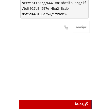
src="https://www.mojahedin.org/if
/bdf917df-597e-4ba2-8cdb-
d5f5d448136d"></iframe>
سیاست
گزیده ها