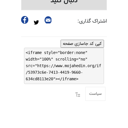
دنبال کنید
اشتراک گذاری:
کپی کد جاسازی صفحه
<iframe style="border:none"
width="100%" scrolling="no"
src="https://www.mojahedin.org/if
/53973c6e-7413-4419-9660-
634cd8113e20"></iframe>
سیاست